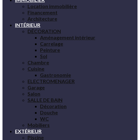
Location immobilière
Financement
Architecture
INTÉRIEUR
DÉCORATION
Aménagement intérieur
Carrelage
Peinture
Sol
Chambre
Cuisine
Gastronomie
ELECTROMENAGER
Garage
Salon
SALLE DE BAIN
Décoration
Douche
WC
Mobiliers
EXTÉRIEUR
Piscine