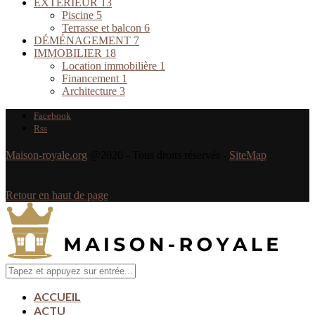
EXTÉRIEUR
13
Piscine
5
Terrasse et balcon
6
DÉMÉNAGEMENT
7
IMMOBILIER
18
Location immobilière
1
Financement
1
Architecture
3
Facebook
Rss
Maison-royale.org
@2020 - Tous droits réservés -
SiteMap
Retour en haut de page
ACCUEIL
ACTU