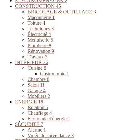
ELECTROMENAGER
2
CONSTRUCTION
45
BRICOLAGE & OUTILLAGE
3
Maçonnerie
1
Toiture
4
Techniques
3
Électricité
4
Menuiserie
5
Plomberie
8
Rénovation
9
Travaux
3
INTÉRIEUR
36
Cuisine
8
Gastronomie
1
Chambre
8
Salon
11
Garage
4
Mobiliers
2
ENERGIE
18
Isolation
5
Chauffage
4
Economie d'énergie
1
SÉCURITÉ
7
Alarme
1
Vidéo de surveillance
3