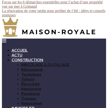
Focus sur les 6 démarches essentielles pour l’achat d’une propriété
vue sur mer à Grimaud
La rénovation de votre jardin pour profiter de l’été : idées et conseils
pratiques
ACCUEIL
ACTU
CONSTRUCTION
BRICOLAGE & OUTILLAGE
Maçonnerie
Techniques
Toiture
Électricité
Menuiserie
Plomberie
Travaux
Rénovation
IMMOBILIER