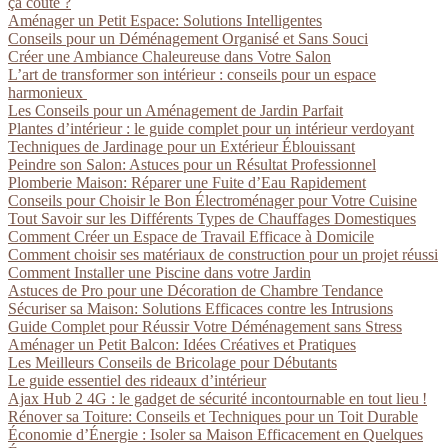
ça coûte ?
Aménager un Petit Espace: Solutions Intelligentes
Conseils pour un Déménagement Organisé et Sans Souci
Créer une Ambiance Chaleureuse dans Votre Salon
L’art de transformer son intérieur : conseils pour un espace
harmonieux
Les Conseils pour un Aménagement de Jardin Parfait
Plantes d’intérieur : le guide complet pour un intérieur verdoyant
Techniques de Jardinage pour un Extérieur Éblouissant
Peindre son Salon: Astuces pour un Résultat Professionnel
Plomberie Maison: Réparer une Fuite d’Eau Rapidement
Conseils pour Choisir le Bon Électroménager pour Votre Cuisine
Tout Savoir sur les Différents Types de Chauffages Domestiques
Comment Créer un Espace de Travail Efficace à Domicile
Comment choisir ses matériaux de construction pour un projet réussi
Comment Installer une Piscine dans votre Jardin
Astuces de Pro pour une Décoration de Chambre Tendance
Sécuriser sa Maison: Solutions Efficaces contre les Intrusions
Guide Complet pour Réussir Votre Déménagement sans Stress
Aménager un Petit Balcon: Idées Créatives et Pratiques
Les Meilleurs Conseils de Bricolage pour Débutants
Le guide essentiel des rideaux d’intérieur
Ajax Hub 2 4G : le gadget de sécurité incontournable en tout lieu !
Rénover sa Toiture: Conseils et Techniques pour un Toit Durable
Économie d’Énergie : Isoler sa Maison Efficacement en Quelques