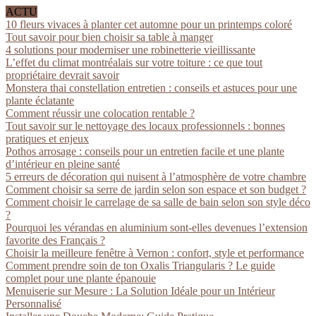
ACTU
10 fleurs vivaces à planter cet automne pour un printemps coloré
Tout savoir pour bien choisir sa table à manger
4 solutions pour moderniser une robinetterie vieillissante
L’effet du climat montréalais sur votre toiture : ce que tout
propriétaire devrait savoir
Monstera thai constellation entretien : conseils et astuces pour une
plante éclatante
Comment réussir une colocation rentable ?
Tout savoir sur le nettoyage des locaux professionnels : bonnes
pratiques et enjeux
Pothos arrosage : conseils pour un entretien facile et une plante
d’intérieur en pleine santé
5 erreurs de décoration qui nuisent à l’atmosphère de votre chambre
Comment choisir sa serre de jardin selon son espace et son budget ?
Comment choisir le carrelage de sa salle de bain selon son style déco
?
Pourquoi les vérandas en aluminium sont-elles devenues l’extension
favorite des Français ?
Choisir la meilleure fenêtre à Vernon : confort, style et performance
Comment prendre soin de ton Oxalis Triangularis ? Le guide
complet pour une plante épanouie
Menuiserie sur Mesure : La Solution Idéale pour un Intérieur
Personnalisé