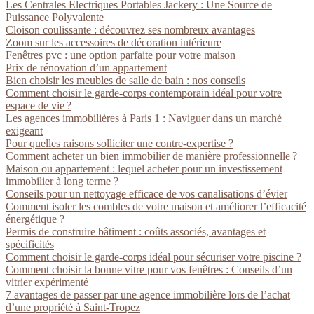
Les Centrales Électriques Portables Jackery : Une Source de
Puissance Polyvalente
Cloison coulissante : découvrez ses nombreux avantages
Zoom sur les accessoires de décoration intérieure
Fenêtres pvc : une option parfaite pour votre maison
Prix de rénovation d’un appartement
Bien choisir les meubles de salle de bain : nos conseils
Comment choisir le garde-corps contemporain idéal pour votre
espace de vie ?
Les agences immobilières à Paris 1 : Naviguer dans un marché
exigeant
Pour quelles raisons solliciter une contre-expertise ?
Comment acheter un bien immobilier de manière professionnelle ?
Maison ou appartement : lequel acheter pour un investissement
immobilier à long terme ?
Conseils pour un nettoyage efficace de vos canalisations d’évier
Comment isoler les combles de votre maison et améliorer l’efficacité
énergétique ?
Permis de construire bâtiment : coûts associés, avantages et
spécificités
Comment choisir le garde-corps idéal pour sécuriser votre piscine ?
Comment choisir la bonne vitre pour vos fenêtres : Conseils d’un
vitrier expérimenté
7 avantages de passer par une agence immobilière lors de l’achat
d’une propriété à Saint-Tropez