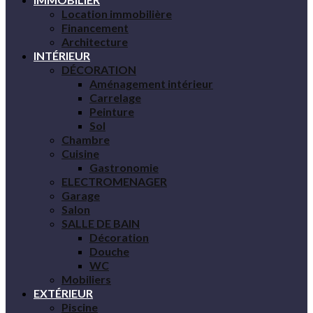
Location immobilière
Financement
Architecture
INTÉRIEUR
DÉCORATION
Aménagement intérieur
Carrelage
Peinture
Sol
Chambre
Cuisine
Gastronomie
ELECTROMENAGER
Garage
Salon
SALLE DE BAIN
Décoration
Douche
WC
Mobiliers
EXTÉRIEUR
Piscine