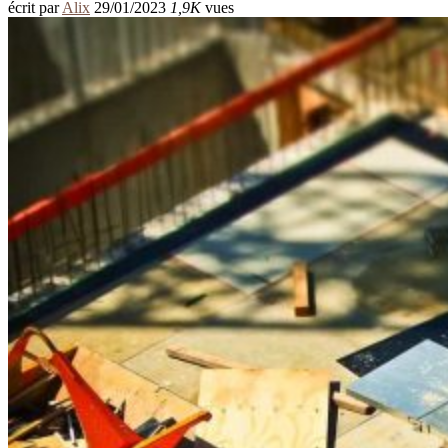
écrit par
Alix
29/01/2023
1,9K
vues