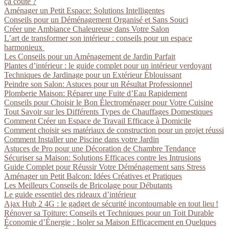
ça coûte ?
Aménager un Petit Espace: Solutions Intelligentes
Conseils pour un Déménagement Organisé et Sans Souci
Créer une Ambiance Chaleureuse dans Votre Salon
L’art de transformer son intérieur : conseils pour un espace
harmonieux
Les Conseils pour un Aménagement de Jardin Parfait
Plantes d’intérieur : le guide complet pour un intérieur verdoyant
Techniques de Jardinage pour un Extérieur Éblouissant
Peindre son Salon: Astuces pour un Résultat Professionnel
Plomberie Maison: Réparer une Fuite d’Eau Rapidement
Conseils pour Choisir le Bon Électroménager pour Votre Cuisine
Tout Savoir sur les Différents Types de Chauffages Domestiques
Comment Créer un Espace de Travail Efficace à Domicile
Comment choisir ses matériaux de construction pour un projet réussi
Comment Installer une Piscine dans votre Jardin
Astuces de Pro pour une Décoration de Chambre Tendance
Sécuriser sa Maison: Solutions Efficaces contre les Intrusions
Guide Complet pour Réussir Votre Déménagement sans Stress
Aménager un Petit Balcon: Idées Créatives et Pratiques
Les Meilleurs Conseils de Bricolage pour Débutants
Le guide essentiel des rideaux d’intérieur
Ajax Hub 2 4G : le gadget de sécurité incontournable en tout lieu !
Rénover sa Toiture: Conseils et Techniques pour un Toit Durable
Économie d’Énergie : Isoler sa Maison Efficacement en Quelques