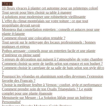
ACTU
10 fleurs vivaces à planter cet automne pour un printemps coloré
Tout savoir pour bien choisir sa table à manger
4 solutions pour moderniser une robinetterie vieillissante
L’effet du climat montréalais sur votre toiture : ce que tout
propriétaire devrait savoir
Monstera thai constellation entretien : conseils et astuces pour une
plante éclatante
Comment réussir une colocation rentable ?
Tout savoir sur le nettoyage des locaux professionnels : bonnes
pratiques et enjeux
Pothos arrosage : conseils pour un entretien facile et une plante
d’intérieur en pleine santé
5 erreurs de décoration qui nuisent à l’atmosphère de votre chambre
Comment choisir sa serre de jardin selon son espace et son budget ?
Comment choisir le carrelage de sa salle de bain selon son style déco
?
Pourquoi les vérandas en aluminium sont-elles devenues l’extension
favorite des Français ?
Choisir la meilleure fenêtre à Vernon : confort, style et performance
Comment prendre soin de ton Oxalis Triangularis ? Le guide
complet pour une plante épanouie
Menuiserie sur Mesure : La Solution Idéale pour un Intérieur
Personnalisé