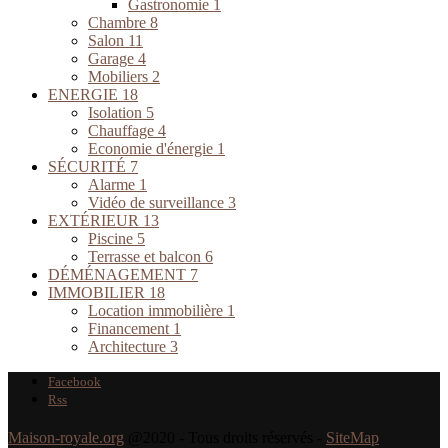
Gastronomie
1
Chambre
8
Salon
11
Garage
4
Mobiliers
2
ENERGIE
18
Isolation
5
Chauffage
4
Economie d'énergie
1
SÉCURITÉ
7
Alarme
1
Vidéo de surveillance
3
EXTÉRIEUR
13
Piscine
5
Terrasse et balcon
6
DÉMÉNAGEMENT
7
IMMOBILIER
18
Location immobilière
1
Financement
1
Architecture
3
Facebook
Rss
Maison-royale.org
@2020 - Tous droits réservés -
SiteMap