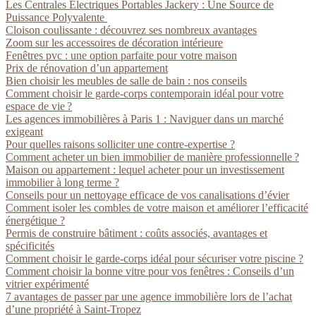
Les Centrales Électriques Portables Jackery : Une Source de
Puissance Polyvalente
Cloison coulissante : découvrez ses nombreux avantages
Zoom sur les accessoires de décoration intérieure
Fenêtres pvc : une option parfaite pour votre maison
Prix de rénovation d’un appartement
Bien choisir les meubles de salle de bain : nos conseils
Comment choisir le garde-corps contemporain idéal pour votre
espace de vie ?
Les agences immobilières à Paris 1 : Naviguer dans un marché
exigeant
Pour quelles raisons solliciter une contre-expertise ?
Comment acheter un bien immobilier de manière professionnelle ?
Maison ou appartement : lequel acheter pour un investissement
immobilier à long terme ?
Conseils pour un nettoyage efficace de vos canalisations d’évier
Comment isoler les combles de votre maison et améliorer l’efficacité
énergétique ?
Permis de construire bâtiment : coûts associés, avantages et
spécificités
Comment choisir le garde-corps idéal pour sécuriser votre piscine ?
Comment choisir la bonne vitre pour vos fenêtres : Conseils d’un
vitrier expérimenté
7 avantages de passer par une agence immobilière lors de l’achat
d’une propriété à Saint-Tropez