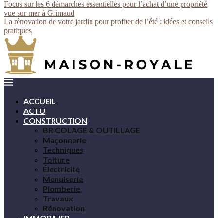
Focus sur les 6 démarches essentielles pour l’achat d’une propriété
vue sur mer à Grimaud
La rénovation de votre jardin pour profiter de l’été : idées et conseils
pratiques
ACCUEIL
ACTU
CONSTRUCTION
BRICOLAGE & OUTILLAGE
Maçonnerie
Techniques
Toiture
Électricité
Menuiserie
Plomberie
Travaux
Rénovation
IMMOBILIER