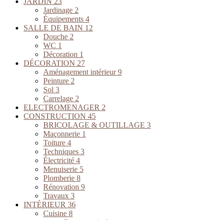
JARDIN
23
Jardinage
2
Équipements
4
SALLE DE BAIN
12
Douche
2
WC
1
Décoration
1
DÉCORATION
27
Aménagement intérieur
9
Peinture
2
Sol
3
Carrelage
2
ELECTROMENAGER
2
CONSTRUCTION
45
BRICOLAGE & OUTILLAGE
3
Maçonnerie
1
Toiture
4
Techniques
3
Électricité
4
Menuiserie
5
Plomberie
8
Rénovation
9
Travaux
3
INTÉRIEUR
36
Cuisine
8