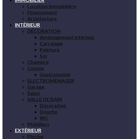
Location immobilière
Financement
Architecture
INTÉRIEUR
DÉCORATION
Aménagement intérieur
Carrelage
Peinture
Sol
Chambre
Cuisine
Gastronomie
ELECTROMENAGER
Garage
Salon
SALLE DE BAIN
Décoration
Douche
WC
Mobiliers
EXTÉRIEUR
Piscine