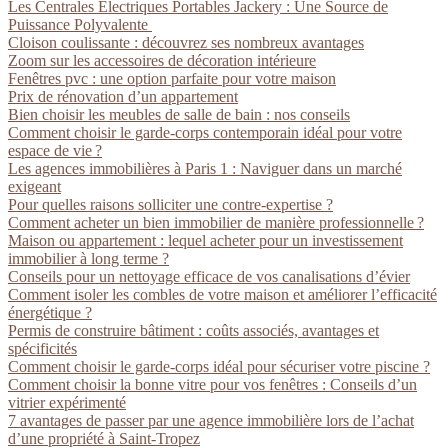
Les Centrales Électriques Portables Jackery : Une Source de
Puissance Polyvalente
Cloison coulissante : découvrez ses nombreux avantages
Zoom sur les accessoires de décoration intérieure
Fenêtres pvc : une option parfaite pour votre maison
Prix de rénovation d’un appartement
Bien choisir les meubles de salle de bain : nos conseils
Comment choisir le garde-corps contemporain idéal pour votre
espace de vie ?
Les agences immobilières à Paris 1 : Naviguer dans un marché
exigeant
Pour quelles raisons solliciter une contre-expertise ?
Comment acheter un bien immobilier de manière professionnelle ?
Maison ou appartement : lequel acheter pour un investissement
immobilier à long terme ?
Conseils pour un nettoyage efficace de vos canalisations d’évier
Comment isoler les combles de votre maison et améliorer l’efficacité
énergétique ?
Permis de construire bâtiment : coûts associés, avantages et
spécificités
Comment choisir le garde-corps idéal pour sécuriser votre piscine ?
Comment choisir la bonne vitre pour vos fenêtres : Conseils d’un
vitrier expérimenté
7 avantages de passer par une agence immobilière lors de l’achat
d’une propriété à Saint-Tropez