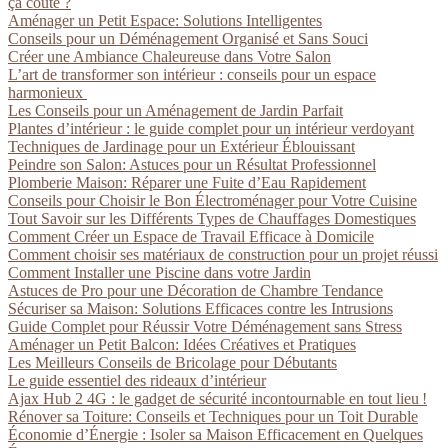
ça coûte ?
Aménager un Petit Espace: Solutions Intelligentes
Conseils pour un Déménagement Organisé et Sans Souci
Créer une Ambiance Chaleureuse dans Votre Salon
L’art de transformer son intérieur : conseils pour un espace
harmonieux
Les Conseils pour un Aménagement de Jardin Parfait
Plantes d’intérieur : le guide complet pour un intérieur verdoyant
Techniques de Jardinage pour un Extérieur Éblouissant
Peindre son Salon: Astuces pour un Résultat Professionnel
Plomberie Maison: Réparer une Fuite d’Eau Rapidement
Conseils pour Choisir le Bon Électroménager pour Votre Cuisine
Tout Savoir sur les Différents Types de Chauffages Domestiques
Comment Créer un Espace de Travail Efficace à Domicile
Comment choisir ses matériaux de construction pour un projet réussi
Comment Installer une Piscine dans votre Jardin
Astuces de Pro pour une Décoration de Chambre Tendance
Sécuriser sa Maison: Solutions Efficaces contre les Intrusions
Guide Complet pour Réussir Votre Déménagement sans Stress
Aménager un Petit Balcon: Idées Créatives et Pratiques
Les Meilleurs Conseils de Bricolage pour Débutants
Le guide essentiel des rideaux d’intérieur
Ajax Hub 2 4G : le gadget de sécurité incontournable en tout lieu !
Rénover sa Toiture: Conseils et Techniques pour un Toit Durable
Économie d’Énergie : Isoler sa Maison Efficacement en Quelques