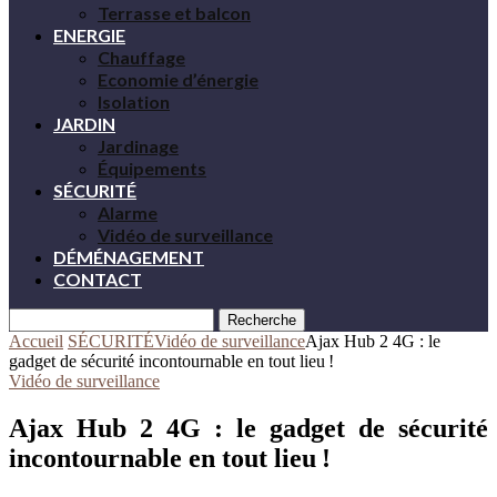
Terrasse et balcon
ENERGIE
Chauffage
Economie d’énergie
Isolation
JARDIN
Jardinage
Équipements
SÉCURITÉ
Alarme
Vidéo de surveillance
DÉMÉNAGEMENT
CONTACT
Recherche
Accueil
SÉCURITÉ
Vidéo de surveillance
Ajax Hub 2 4G : le
gadget de sécurité incontournable en tout lieu !
Vidéo de surveillance
Ajax Hub 2 4G : le gadget de sécurité
incontournable en tout lieu !