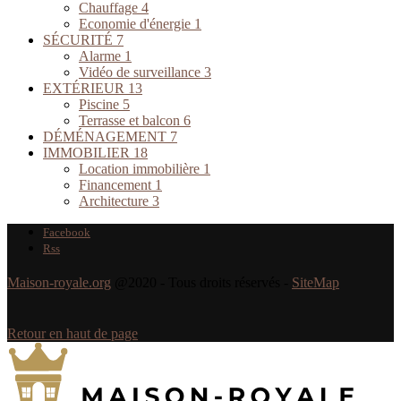
Chauffage
4
Economie d'énergie
1
SÉCURITÉ
7
Alarme
1
Vidéo de surveillance
3
EXTÉRIEUR
13
Piscine
5
Terrasse et balcon
6
DÉMÉNAGEMENT
7
IMMOBILIER
18
Location immobilière
1
Financement
1
Architecture
3
Facebook
Rss
Maison-royale.org
@2020 - Tous droits réservés -
SiteMap
Retour en haut de page