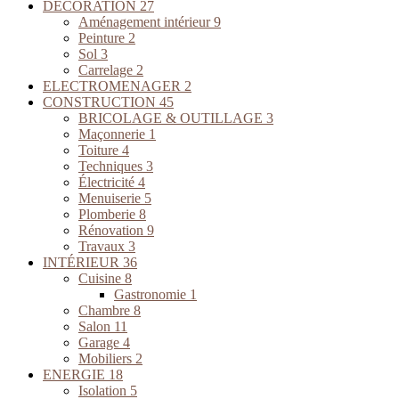
DÉCORATION
27
Aménagement intérieur
9
Peinture
2
Sol
3
Carrelage
2
ELECTROMENAGER
2
CONSTRUCTION
45
BRICOLAGE & OUTILLAGE
3
Maçonnerie
1
Toiture
4
Techniques
3
Électricité
4
Menuiserie
5
Plomberie
8
Rénovation
9
Travaux
3
INTÉRIEUR
36
Cuisine
8
Gastronomie
1
Chambre
8
Salon
11
Garage
4
Mobiliers
2
ENERGIE
18
Isolation
5