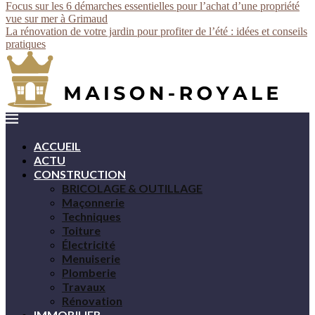
Focus sur les 6 démarches essentielles pour l’achat d’une propriété
vue sur mer à Grimaud
La rénovation de votre jardin pour profiter de l’été : idées et conseils
pratiques
ACCUEIL
ACTU
CONSTRUCTION
BRICOLAGE & OUTILLAGE
Maçonnerie
Techniques
Toiture
Électricité
Menuiserie
Plomberie
Travaux
Rénovation
IMMOBILIER