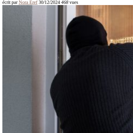
écrit par
Nora Eref
30/12/2024
468
vues