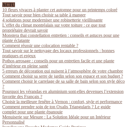
ACTU
10 fleurs vivaces à planter cet automne pour un printemps coloré
Tout savoir pour bien choisir sa table à manger
4 solutions pour moderniser une robinetterie vieillissante
L’effet du climat montréalais sur votre toiture : ce que tout
propriétaire devrait savoir
Monstera thai constellation entretien : conseils et astuces pour une
plante éclatante
Comment réussir une colocation rentable ?
Tout savoir sur le nettoyage des locaux professionnels : bonnes
pratiques et enjeux
Pothos arrosage : conseils pour un entretien facile et une plante
d’intérieur en pleine santé
5 erreurs de décoration qui nuisent à l’atmosphère de votre chambre
Comment choisir sa serre de jardin selon son espace et son budget ?
Comment choisir le carrelage de sa salle de bain selon son style déco
?
Pourquoi les vérandas en aluminium sont-elles devenues l’extension
favorite des Français ?
Choisir la meilleure fenêtre à Vernon : confort, style et performance
Comment prendre soin de ton Oxalis Triangularis ? Le guide
complet pour une plante épanouie
Menuiserie sur Mesure : La Solution Idéale pour un Intérieur
Personnalisé