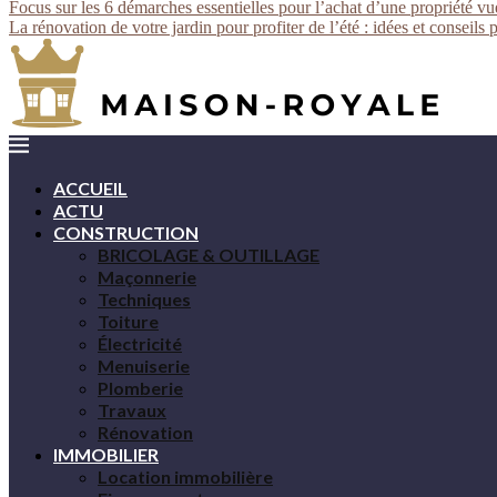
Focus sur les 6 démarches essentielles pour l’achat d’une propriété v
La rénovation de votre jardin pour profiter de l’été : idées et conseils 
ACCUEIL
ACTU
CONSTRUCTION
BRICOLAGE & OUTILLAGE
Maçonnerie
Techniques
Toiture
Électricité
Menuiserie
Plomberie
Travaux
Rénovation
IMMOBILIER
Location immobilière