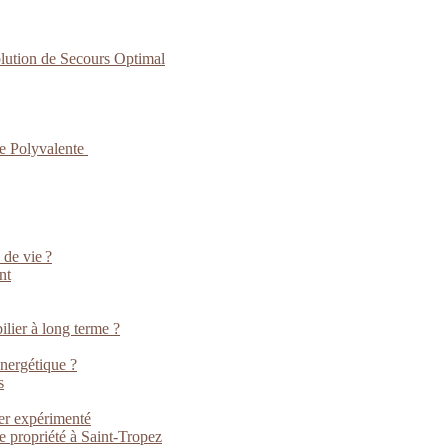
lution de Secours Optimal
ce Polyvalente
 de vie ?
nt
lier à long terme ?
énergétique ?
s
ier expérimenté
e propriété à Saint-Tropez