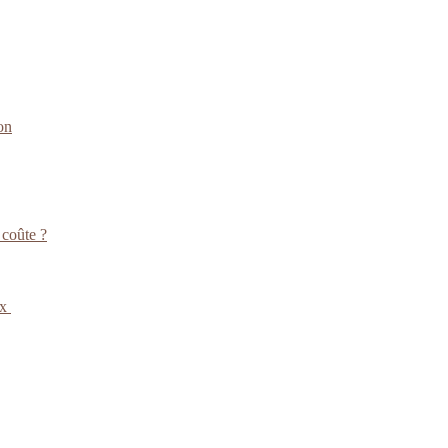
on
 coûte ?
ux