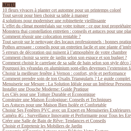
ACTU
10 fleurs vivaces à planter cet automne pour un printemps coloré
Tout savoir pour bien choisir sa table à manger
4 solutions pour moderniser une robinetterie vieillissante
L’effet du climat montréalais sur votre toiture : ce que tout propriétaire
Monstera thai constellation entretien : conseils et astuces pour une pla
Comment réussir une colocation rentable ?
Tout savoir sur le nettoyage des locaux professionnels : bonnes pratiq
Pothos arrosage : conseils pour un entretien facile et une plante d’inté
5 erreurs de décoration qui nuisent à l’atmosphère de votre chambre
Comment choisir sa serre de jardin selon son espace et son budget ?
Comment choisir le carrelage de sa salle de bain selon son style déco 
Pourquoi les vérandas en aluminium sont-elles devenues l’extension fa
Choisir la meilleure fenêtre à Vernon : confort, style et performance
Comment prendre soin de ton Oxalis Triangularis ? Le guide complet
Menuiserie sur Mesure : La Solution Idéale pour un Intérieur Personna
Installer une Douche Moderne: Guide Pratique
Les Clés pour une Toiture Durable et Économique
Construire une Maison Écologique: Conseils et Techniques
Les Astuces pour une Maison Bien Isolée et Confortable
Choisir Ses Fenêtres PVC avec un Expert en Menuiseries Extérieure
Caméra 4G : Surveillance Innovante et Performante pour Tous les E
Créer une Salle de Bain de Rêve: Tendances et Conseils
Choisir et Entretenir les Mobiliers de Jardin