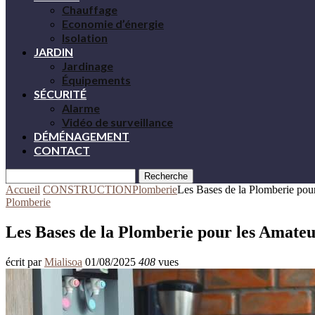
Chauffage
Economie d’énergie
Isolation
JARDIN
Jardinage
Équipements
SÉCURITÉ
Alarme
Vidéo de surveillance
DÉMÉNAGEMENT
CONTACT
Recherche
Accueil
CONSTRUCTION
Plomberie
Les Bases de la Plomberie pou
Plomberie
Les Bases de la Plomberie pour les Amateu
écrit par
Mialisoa
01/08/2025
408
vues