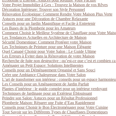
Économie d’Énergie: Astuces pour Réduire Votre Facture
Votre Projet Immobilier à Gex : Trouvez la Maison de vos Rêves
Décoration Intérieure: Trouver son Style Personnel
Rénovation Écologique: Comment Rendre Votre Maison Plus Verte
Astuces pour une Décoration de Chambre Relaxante
Conseils pour un Jardin Magnifique et Facile à Entretenir
Les Bases de la Plomberie pour les Amateurs
Comment Choisir le Meilleur Système de Chauffage pour Votre Mais
Les Tendances Actuelles en Architecture de Maison
Sécurité Domestique: Comment Protéger votre Maison
Les Techniques de Peinture pour une Maison Élégante
Quel Canapé Choisir pour Votre Salon : Le Guide Ultime
Les Erreurs à Éviter dans la Rénovation de votre Maison
Recherche de fuite non destructive : qu’est-ce que c’est et combien ça
Aménager un Petit Espace: Solutions Intelligentes
Conseils pour un Déménagement Organisé et Sans Souci
Créer une Ambiance Chaleureuse dans Votre Salon
L’art de transformer son intérieur : conseils pour un espace harmonie
Les Conseils pour un Aménagement de Jardin Parfait
Plantes d’intérieur : le guide complet pour un intérieur verdoyant
Techniques de Jardinage pour un Extérieur Éblouissant
Peindre son Salon: Astuces pour un Résultat Professionnel
Plomberie Maison: Réparer une Fuite d’Eau Rapidement
Conseils pour Choisir le Bon Électroménager pour Votre Cuisine
Tout Savoir sur les Différents Types de Chauffages Domestiques