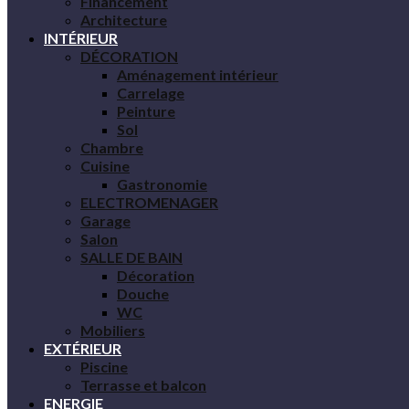
Financement
Architecture
INTÉRIEUR
DÉCORATION
Aménagement intérieur
Carrelage
Peinture
Sol
Chambre
Cuisine
Gastronomie
ELECTROMENAGER
Garage
Salon
SALLE DE BAIN
Décoration
Douche
WC
Mobiliers
EXTÉRIEUR
Piscine
Terrasse et balcon
ENERGIE