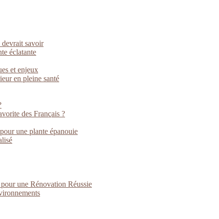
 devrait savoir
nte éclatante
ues et enjeux
rieur en pleine santé
?
vorite des Français ?
 pour une plante épanouie
lisé
s pour une Rénovation Réussie
nvironnements