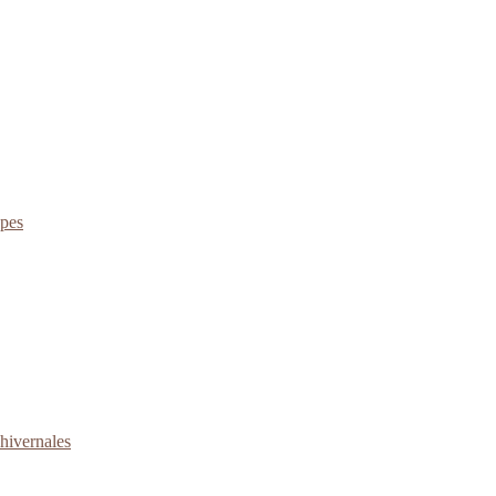
apes
 hivernales