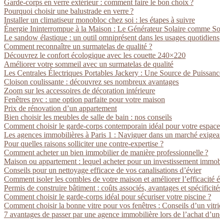
Garde-corps en verre extérieur : comment faire le bon choix ?
Pourquoi choisir une balustrade en verre ?
Installer un climatiseur monobloc chez soi : les étapes à suivre
Énergie Ininterrompue à la Maison : Le Générateur Solaire comme So
Le sandow élastique : un outil omniprésent dans les usages quotidiens
Comment reconnaître un surmatelas de qualité ?
Découvrez le confort écologique avec les couette 240×220
Améliorer votre sommeil avec un surmatelas de qualité
Les Centrales Électriques Portables Jackery : Une Source de Puissan
Cloison coulissante : découvrez ses nombreux avantages
Zoom sur les accessoires de décoration intérieure
Fenêtres pvc : une option parfaite pour votre maison
Prix de rénovation d’un appartement
Bien choisir les meubles de salle de bain : nos conseils
Comment choisir le garde-corps contemporain idéal pour votre espace
Les agences immobilières à Paris 1 : Naviguer dans un marché exigea
Pour quelles raisons solliciter une contre-expertise ?
Comment acheter un bien immobilier de manière professionnelle ?
Maison ou appartement : lequel acheter pour un investissement immobi
Conseils pour un nettoyage efficace de vos canalisations d’évier
Comment isoler les combles de votre maison et améliorer l’efficacité 
Permis de construire bâtiment : coûts associés, avantages et spécificité
Comment choisir le garde-corps idéal pour sécuriser votre piscine ?
Comment choisir la bonne vitre pour vos fenêtres : Conseils d’un vitr
7 avantages de passer par une agence immobilière lors de l’achat d’un