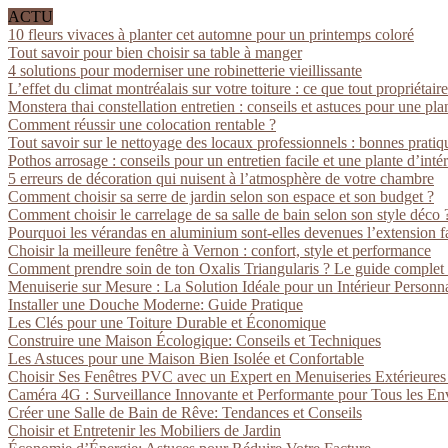
ACTU
10 fleurs vivaces à planter cet automne pour un printemps coloré
Tout savoir pour bien choisir sa table à manger
4 solutions pour moderniser une robinetterie vieillissante
L’effet du climat montréalais sur votre toiture : ce que tout propriétaire
Monstera thai constellation entretien : conseils et astuces pour une pla
Comment réussir une colocation rentable ?
Tout savoir sur le nettoyage des locaux professionnels : bonnes pratiq
Pothos arrosage : conseils pour un entretien facile et une plante d’inté
5 erreurs de décoration qui nuisent à l’atmosphère de votre chambre
Comment choisir sa serre de jardin selon son espace et son budget ?
Comment choisir le carrelage de sa salle de bain selon son style déco 
Pourquoi les vérandas en aluminium sont-elles devenues l’extension fa
Choisir la meilleure fenêtre à Vernon : confort, style et performance
Comment prendre soin de ton Oxalis Triangularis ? Le guide complet
Menuiserie sur Mesure : La Solution Idéale pour un Intérieur Personna
Installer une Douche Moderne: Guide Pratique
Les Clés pour une Toiture Durable et Économique
Construire une Maison Écologique: Conseils et Techniques
Les Astuces pour une Maison Bien Isolée et Confortable
Choisir Ses Fenêtres PVC avec un Expert en Menuiseries Extérieure
Caméra 4G : Surveillance Innovante et Performante pour Tous les E
Créer une Salle de Bain de Rêve: Tendances et Conseils
Choisir et Entretenir les Mobiliers de Jardin