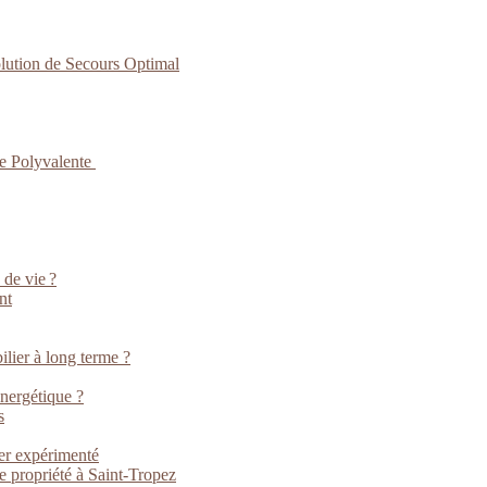
lution de Secours Optimal
ce Polyvalente
 de vie ?
nt
lier à long terme ?
énergétique ?
s
ier expérimenté
e propriété à Saint-Tropez