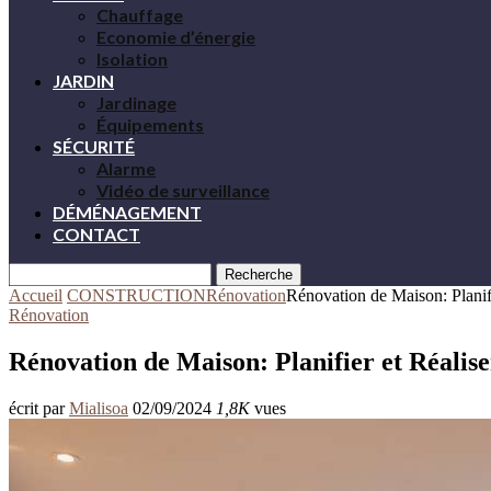
Chauffage
Economie d’énergie
Isolation
JARDIN
Jardinage
Équipements
SÉCURITÉ
Alarme
Vidéo de surveillance
DÉMÉNAGEMENT
CONTACT
Recherche
Accueil
CONSTRUCTION
Rénovation
Rénovation de Maison: Planifi
Rénovation
Rénovation de Maison: Planifier et Réalise
écrit par
Mialisoa
02/09/2024
1,8K
vues