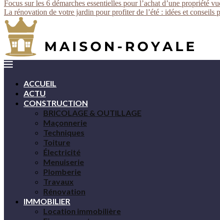
Focus sur les 6 démarches essentielles pour l’achat d’une propriété v
La rénovation de votre jardin pour profiter de l’été : idées et conseils 
ACCUEIL
ACTU
CONSTRUCTION
BRICOLAGE & OUTILLAGE
Maçonnerie
Techniques
Toiture
Électricité
Menuiserie
Plomberie
Travaux
Rénovation
IMMOBILIER
Location immobilière