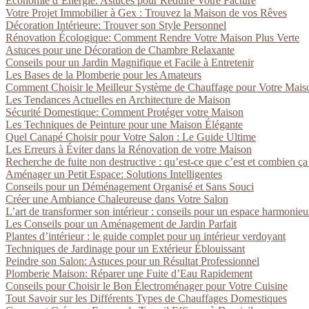
Économie d’Énergie: Astuces pour Réduire Votre Facture
Votre Projet Immobilier à Gex : Trouvez la Maison de vos Rêves
Décoration Intérieure: Trouver son Style Personnel
Rénovation Écologique: Comment Rendre Votre Maison Plus Verte
Astuces pour une Décoration de Chambre Relaxante
Conseils pour un Jardin Magnifique et Facile à Entretenir
Les Bases de la Plomberie pour les Amateurs
Comment Choisir le Meilleur Système de Chauffage pour Votre Mais
Les Tendances Actuelles en Architecture de Maison
Sécurité Domestique: Comment Protéger votre Maison
Les Techniques de Peinture pour une Maison Élégante
Quel Canapé Choisir pour Votre Salon : Le Guide Ultime
Les Erreurs à Éviter dans la Rénovation de votre Maison
Recherche de fuite non destructive : qu’est-ce que c’est et combien ça
Aménager un Petit Espace: Solutions Intelligentes
Conseils pour un Déménagement Organisé et Sans Souci
Créer une Ambiance Chaleureuse dans Votre Salon
L’art de transformer son intérieur : conseils pour un espace harmonie
Les Conseils pour un Aménagement de Jardin Parfait
Plantes d’intérieur : le guide complet pour un intérieur verdoyant
Techniques de Jardinage pour un Extérieur Éblouissant
Peindre son Salon: Astuces pour un Résultat Professionnel
Plomberie Maison: Réparer une Fuite d’Eau Rapidement
Conseils pour Choisir le Bon Électroménager pour Votre Cuisine
Tout Savoir sur les Différents Types de Chauffages Domestiques