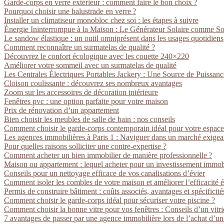
Garde-corps en verre extérieur : comment faire le bon choix ?
Pourquoi choisir une balustrade en verre ?
Installer un climatiseur monobloc chez soi : les étapes à suivre
Énergie Ininterrompue à la Maison : Le Générateur Solaire comme So
Le sandow élastique : un outil omniprésent dans les usages quotidiens
Comment reconnaître un surmatelas de qualité ?
Découvrez le confort écologique avec les couette 240×220
Améliorer votre sommeil avec un surmatelas de qualité
Les Centrales Électriques Portables Jackery : Une Source de Puissan
Cloison coulissante : découvrez ses nombreux avantages
Zoom sur les accessoires de décoration intérieure
Fenêtres pvc : une option parfaite pour votre maison
Prix de rénovation d’un appartement
Bien choisir les meubles de salle de bain : nos conseils
Comment choisir le garde-corps contemporain idéal pour votre espace
Les agences immobilières à Paris 1 : Naviguer dans un marché exigea
Pour quelles raisons solliciter une contre-expertise ?
Comment acheter un bien immobilier de manière professionnelle ?
Maison ou appartement : lequel acheter pour un investissement immobi
Conseils pour un nettoyage efficace de vos canalisations d’évier
Comment isoler les combles de votre maison et améliorer l’efficacité 
Permis de construire bâtiment : coûts associés, avantages et spécificité
Comment choisir le garde-corps idéal pour sécuriser votre piscine ?
Comment choisir la bonne vitre pour vos fenêtres : Conseils d’un vitr
7 avantages de passer par une agence immobilière lors de l’achat d’un