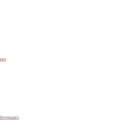
apes
 hivernales