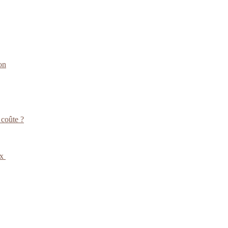
on
 coûte ?
ux