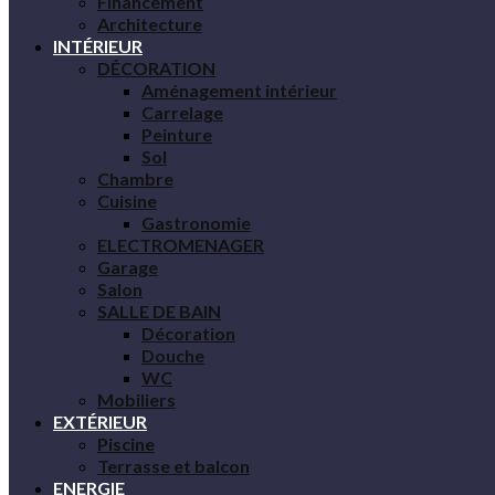
Financement
Architecture
INTÉRIEUR
DÉCORATION
Aménagement intérieur
Carrelage
Peinture
Sol
Chambre
Cuisine
Gastronomie
ELECTROMENAGER
Garage
Salon
SALLE DE BAIN
Décoration
Douche
WC
Mobiliers
EXTÉRIEUR
Piscine
Terrasse et balcon
ENERGIE