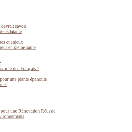
 devrait savoir
nte éclatante
ues et enjeux
rieur en pleine santé
?
vorite des Français ?
 pour une plante épanouie
lisé
s pour une Rénovation Réussie
nvironnements