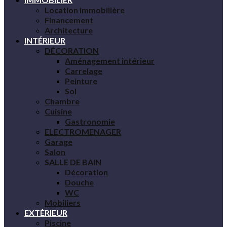
Location immobilière
Financement
Architecture
INTÉRIEUR
DÉCORATION
Aménagement intérieur
Carrelage
Peinture
Sol
Chambre
Cuisine
Gastronomie
ELECTROMENAGER
Garage
Salon
SALLE DE BAIN
Décoration
Douche
WC
Mobiliers
EXTÉRIEUR
Piscine