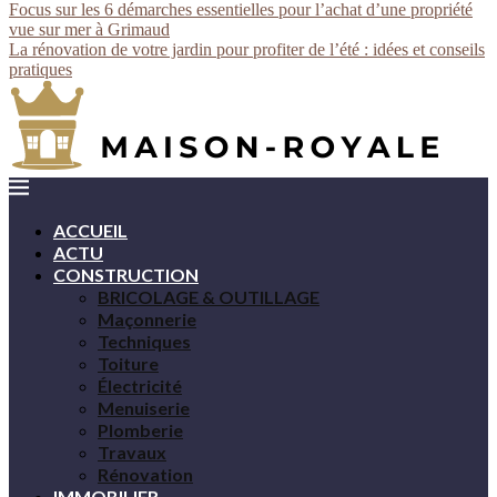
Focus sur les 6 démarches essentielles pour l’achat d’une propriété
vue sur mer à Grimaud
La rénovation de votre jardin pour profiter de l’été : idées et conseils
pratiques
ACCUEIL
ACTU
CONSTRUCTION
BRICOLAGE & OUTILLAGE
Maçonnerie
Techniques
Toiture
Électricité
Menuiserie
Plomberie
Travaux
Rénovation
IMMOBILIER