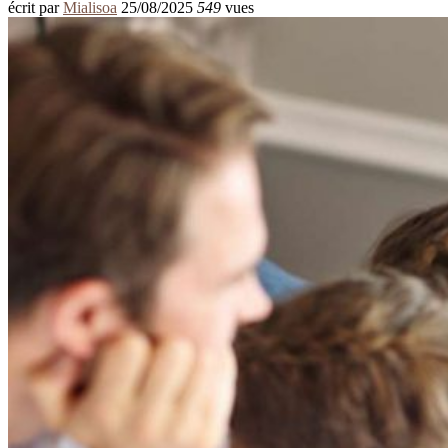
écrit par
Mialisoa
25/08/2025
549
vues