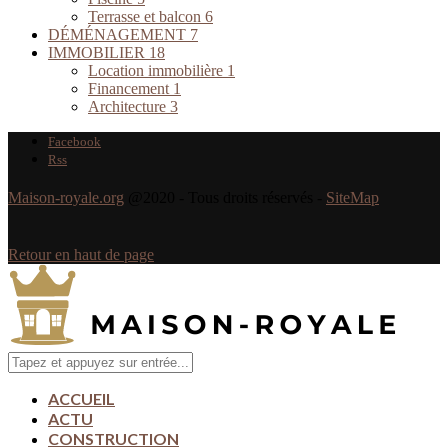
Terrasse et balcon
6
DÉMÉNAGEMENT
7
IMMOBILIER
18
Location immobilière
1
Financement
1
Architecture
3
Facebook
Rss
Maison-royale.org
@2020 - Tous droits réservés -
SiteMap
Retour en haut de page
ACCUEIL
ACTU
CONSTRUCTION