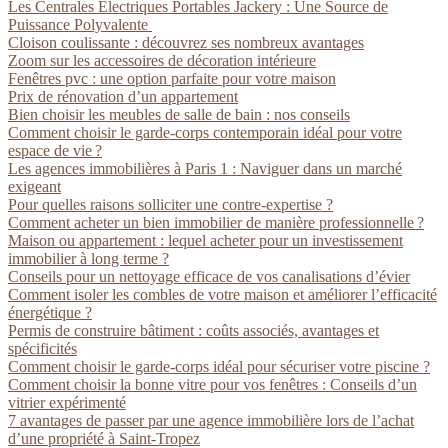
Les Centrales Électriques Portables Jackery : Une Source de
Puissance Polyvalente
Cloison coulissante : découvrez ses nombreux avantages
Zoom sur les accessoires de décoration intérieure
Fenêtres pvc : une option parfaite pour votre maison
Prix de rénovation d’un appartement
Bien choisir les meubles de salle de bain : nos conseils
Comment choisir le garde-corps contemporain idéal pour votre
espace de vie ?
Les agences immobilières à Paris 1 : Naviguer dans un marché
exigeant
Pour quelles raisons solliciter une contre-expertise ?
Comment acheter un bien immobilier de manière professionnelle ?
Maison ou appartement : lequel acheter pour un investissement
immobilier à long terme ?
Conseils pour un nettoyage efficace de vos canalisations d’évier
Comment isoler les combles de votre maison et améliorer l’efficacité
énergétique ?
Permis de construire bâtiment : coûts associés, avantages et
spécificités
Comment choisir le garde-corps idéal pour sécuriser votre piscine ?
Comment choisir la bonne vitre pour vos fenêtres : Conseils d’un
vitrier expérimenté
7 avantages de passer par une agence immobilière lors de l’achat
d’une propriété à Saint-Tropez