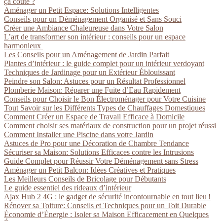
ça coûte ?
Aménager un Petit Espace: Solutions Intelligentes
Conseils pour un Déménagement Organisé et Sans Souci
Créer une Ambiance Chaleureuse dans Votre Salon
L’art de transformer son intérieur : conseils pour un espace
harmonieux
Les Conseils pour un Aménagement de Jardin Parfait
Plantes d’intérieur : le guide complet pour un intérieur verdoyant
Techniques de Jardinage pour un Extérieur Éblouissant
Peindre son Salon: Astuces pour un Résultat Professionnel
Plomberie Maison: Réparer une Fuite d’Eau Rapidement
Conseils pour Choisir le Bon Électroménager pour Votre Cuisine
Tout Savoir sur les Différents Types de Chauffages Domestiques
Comment Créer un Espace de Travail Efficace à Domicile
Comment choisir ses matériaux de construction pour un projet réussi
Comment Installer une Piscine dans votre Jardin
Astuces de Pro pour une Décoration de Chambre Tendance
Sécuriser sa Maison: Solutions Efficaces contre les Intrusions
Guide Complet pour Réussir Votre Déménagement sans Stress
Aménager un Petit Balcon: Idées Créatives et Pratiques
Les Meilleurs Conseils de Bricolage pour Débutants
Le guide essentiel des rideaux d’intérieur
Ajax Hub 2 4G : le gadget de sécurité incontournable en tout lieu !
Rénover sa Toiture: Conseils et Techniques pour un Toit Durable
Économie d’Énergie : Isoler sa Maison Efficacement en Quelques