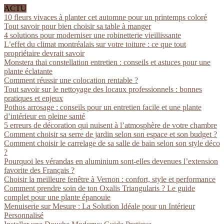
ACTU
10 fleurs vivaces à planter cet automne pour un printemps coloré
Tout savoir pour bien choisir sa table à manger
4 solutions pour moderniser une robinetterie vieillissante
L’effet du climat montréalais sur votre toiture : ce que tout
propriétaire devrait savoir
Monstera thai constellation entretien : conseils et astuces pour une
plante éclatante
Comment réussir une colocation rentable ?
Tout savoir sur le nettoyage des locaux professionnels : bonnes
pratiques et enjeux
Pothos arrosage : conseils pour un entretien facile et une plante
d’intérieur en pleine santé
5 erreurs de décoration qui nuisent à l’atmosphère de votre chambre
Comment choisir sa serre de jardin selon son espace et son budget ?
Comment choisir le carrelage de sa salle de bain selon son style déco
?
Pourquoi les vérandas en aluminium sont-elles devenues l’extension
favorite des Français ?
Choisir la meilleure fenêtre à Vernon : confort, style et performance
Comment prendre soin de ton Oxalis Triangularis ? Le guide
complet pour une plante épanouie
Menuiserie sur Mesure : La Solution Idéale pour un Intérieur
Personnalisé