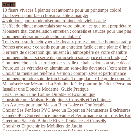
ACTU
10 fleurs vivaces à planter cet automne pour un printemps coloré
Tout savoir pour bien choisir sa table à manger
4 solutions pour moderniser une robinetterie vieillissante
L’effet du climat montréalais sur votre toiture : ce que tout propriétaire
Monstera thai constellation entretien : conseils et astuces pour une pla
Comment réussir une colocation rentable ?
Tout savoir sur le nettoyage des locaux professionnels : bonnes pratiq
Pothos arrosage : conseils pour un entretien facile et une plante d’inté
5 erreurs de décoration qui nuisent à l’atmosphère de votre chambre
Comment choisir sa serre de jardin selon son espace et son budget ?
Comment choisir le carrelage de sa salle de bain selon son style déco 
Pourquoi les vérandas en aluminium sont-elles devenues l’extension fa
Choisir la meilleure fenêtre à Vernon : confort, style et performance
Comment prendre soin de ton Oxalis Triangularis ? Le guide complet
Menuiserie sur Mesure : La Solution Idéale pour un Intérieur Personna
Installer une Douche Moderne: Guide Pratique
Les Clés pour une Toiture Durable et Économique
Construire une Maison Écologique: Conseils et Techniques
Les Astuces pour une Maison Bien Isolée et Confortable
Choisir Ses Fenêtres PVC avec un Expert en Menuiseries Extérieure
Caméra 4G : Surveillance Innovante et Performante pour Tous les E
Créer une Salle de Bain de Rêve: Tendances et Conseils
Choisir et Entretenir les Mobiliers de Jardin