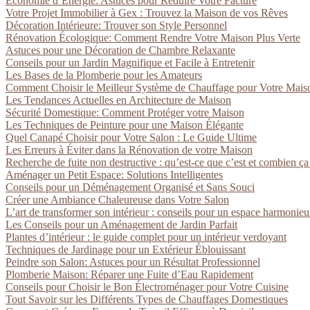
Économie d’Énergie: Astuces pour Réduire Votre Facture
Votre Projet Immobilier à Gex : Trouvez la Maison de vos Rêves
Décoration Intérieure: Trouver son Style Personnel
Rénovation Écologique: Comment Rendre Votre Maison Plus Verte
Astuces pour une Décoration de Chambre Relaxante
Conseils pour un Jardin Magnifique et Facile à Entretenir
Les Bases de la Plomberie pour les Amateurs
Comment Choisir le Meilleur Système de Chauffage pour Votre Mais
Les Tendances Actuelles en Architecture de Maison
Sécurité Domestique: Comment Protéger votre Maison
Les Techniques de Peinture pour une Maison Élégante
Quel Canapé Choisir pour Votre Salon : Le Guide Ultime
Les Erreurs à Éviter dans la Rénovation de votre Maison
Recherche de fuite non destructive : qu’est-ce que c’est et combien ça
Aménager un Petit Espace: Solutions Intelligentes
Conseils pour un Déménagement Organisé et Sans Souci
Créer une Ambiance Chaleureuse dans Votre Salon
L’art de transformer son intérieur : conseils pour un espace harmonie
Les Conseils pour un Aménagement de Jardin Parfait
Plantes d’intérieur : le guide complet pour un intérieur verdoyant
Techniques de Jardinage pour un Extérieur Éblouissant
Peindre son Salon: Astuces pour un Résultat Professionnel
Plomberie Maison: Réparer une Fuite d’Eau Rapidement
Conseils pour Choisir le Bon Électroménager pour Votre Cuisine
Tout Savoir sur les Différents Types de Chauffages Domestiques