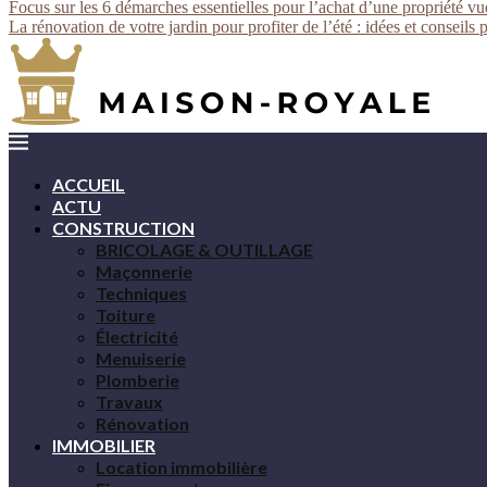
Focus sur les 6 démarches essentielles pour l’achat d’une propriété v
La rénovation de votre jardin pour profiter de l’été : idées et conseils 
ACCUEIL
ACTU
CONSTRUCTION
BRICOLAGE & OUTILLAGE
Maçonnerie
Techniques
Toiture
Électricité
Menuiserie
Plomberie
Travaux
Rénovation
IMMOBILIER
Location immobilière