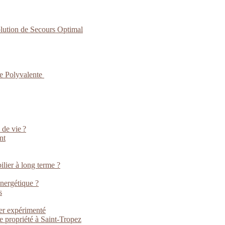
lution de Secours Optimal
ce Polyvalente
 de vie ?
nt
lier à long terme ?
énergétique ?
s
ier expérimenté
e propriété à Saint-Tropez