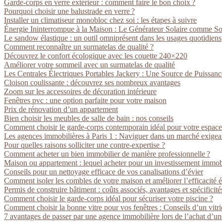
Garde-corps en verre extérieur : comment faire le bon choix ?
Pourquoi choisir une balustrade en verre ?
Installer un climatiseur monobloc chez soi : les étapes à suivre
Énergie Ininterrompue à la Maison : Le Générateur Solaire comme So
Le sandow élastique : un outil omniprésent dans les usages quotidiens
Comment reconnaître un surmatelas de qualité ?
Découvrez le confort écologique avec les couette 240×220
Améliorer votre sommeil avec un surmatelas de qualité
Les Centrales Électriques Portables Jackery : Une Source de Puissan
Cloison coulissante : découvrez ses nombreux avantages
Zoom sur les accessoires de décoration intérieure
Fenêtres pvc : une option parfaite pour votre maison
Prix de rénovation d’un appartement
Bien choisir les meubles de salle de bain : nos conseils
Comment choisir le garde-corps contemporain idéal pour votre espace
Les agences immobilières à Paris 1 : Naviguer dans un marché exigea
Pour quelles raisons solliciter une contre-expertise ?
Comment acheter un bien immobilier de manière professionnelle ?
Maison ou appartement : lequel acheter pour un investissement immobi
Conseils pour un nettoyage efficace de vos canalisations d’évier
Comment isoler les combles de votre maison et améliorer l’efficacité 
Permis de construire bâtiment : coûts associés, avantages et spécificité
Comment choisir le garde-corps idéal pour sécuriser votre piscine ?
Comment choisir la bonne vitre pour vos fenêtres : Conseils d’un vitr
7 avantages de passer par une agence immobilière lors de l’achat d’un