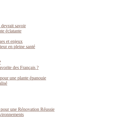
 devrait savoir
nte éclatante
ues et enjeux
rieur en pleine santé
?
vorite des Français ?
 pour une plante épanouie
lisé
s pour une Rénovation Réussie
nvironnements