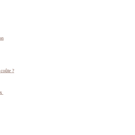
on
 coûte ?
ux