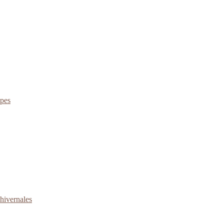
apes
 hivernales