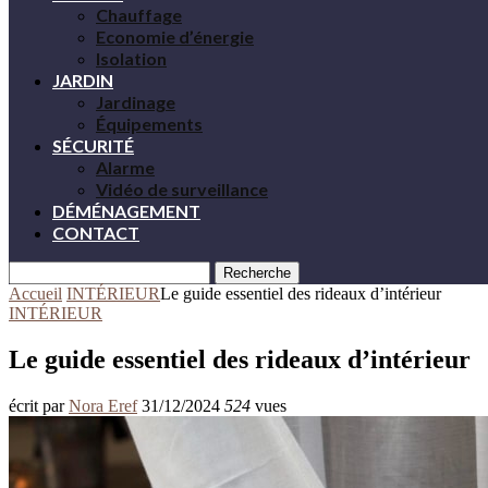
Chauffage
Economie d’énergie
Isolation
JARDIN
Jardinage
Équipements
SÉCURITÉ
Alarme
Vidéo de surveillance
DÉMÉNAGEMENT
CONTACT
Recherche
Accueil
INTÉRIEUR
Le guide essentiel des rideaux d’intérieur
INTÉRIEUR
Le guide essentiel des rideaux d’intérieur
écrit par
Nora Eref
31/12/2024
524
vues