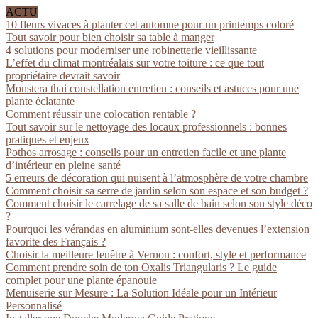
ACTU
10 fleurs vivaces à planter cet automne pour un printemps coloré
Tout savoir pour bien choisir sa table à manger
4 solutions pour moderniser une robinetterie vieillissante
L’effet du climat montréalais sur votre toiture : ce que tout
propriétaire devrait savoir
Monstera thai constellation entretien : conseils et astuces pour une
plante éclatante
Comment réussir une colocation rentable ?
Tout savoir sur le nettoyage des locaux professionnels : bonnes
pratiques et enjeux
Pothos arrosage : conseils pour un entretien facile et une plante
d’intérieur en pleine santé
5 erreurs de décoration qui nuisent à l’atmosphère de votre chambre
Comment choisir sa serre de jardin selon son espace et son budget ?
Comment choisir le carrelage de sa salle de bain selon son style déco
?
Pourquoi les vérandas en aluminium sont-elles devenues l’extension
favorite des Français ?
Choisir la meilleure fenêtre à Vernon : confort, style et performance
Comment prendre soin de ton Oxalis Triangularis ? Le guide
complet pour une plante épanouie
Menuiserie sur Mesure : La Solution Idéale pour un Intérieur
Personnalisé