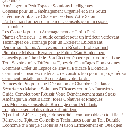
ça coûte ?
Aménager un Petit Espace: Solutions Intelligentes
Conseils pour un Déménagement Organisé et Sans Souci
Créer une Ambiance Chaleureuse dans Votre Salon
L’art de transformer son intérieur : conseils pour un espace
harmonieux
Les Conseils pour un Aménagement de Jardin Parfait
Plantes d’intérieur : le guide complet pour un intérieur verdoyant
Techniques de Jardinage pour un Extérieur Éblouissant
Peindre son Salon: Astuces pour un Résultat Professionnel
Plomberie Maison: Réparer une Fuite d’Eau Rapidement
Conseils pour Choisir le Bon Électroménager pour Votre Cuisine
Tout Savoir sur les Différents Types de Chauffages Domestiques
Comment Créer un Espace de Travail Efficace à Domicile
Comment choisir ses matériaux de construction pour un projet réussi
Comment Installer une Piscine dans votre Jardin
Astuces de Pro pour une Décoration de Chambre Tendance
Sécuriser sa Maison: Solutions Efficaces contre les Intrusions
Guide Complet pour Réussir Votre Déménagement sans Stress
Aménager un Petit Balcon: Idées Créatives et Pratiques
Les Meilleurs Conseils de Bricolage pour Débutants
Le guide essentiel des rideaux d’intérieur
Ajax Hub 2 4G : le gadget de sécurité incontournable en tout lieu !
Rénover sa Toiture: Conseils et Techniques pour un Toit Durable
Économie d’Énergie : Isoler sa Maison Efficacement en Quelques