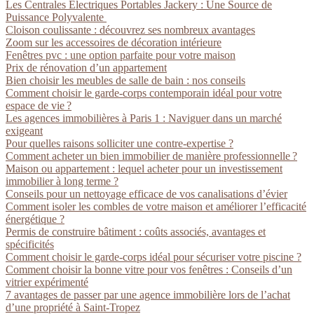
Les Centrales Électriques Portables Jackery : Une Source de
Puissance Polyvalente
Cloison coulissante : découvrez ses nombreux avantages
Zoom sur les accessoires de décoration intérieure
Fenêtres pvc : une option parfaite pour votre maison
Prix de rénovation d’un appartement
Bien choisir les meubles de salle de bain : nos conseils
Comment choisir le garde-corps contemporain idéal pour votre
espace de vie ?
Les agences immobilières à Paris 1 : Naviguer dans un marché
exigeant
Pour quelles raisons solliciter une contre-expertise ?
Comment acheter un bien immobilier de manière professionnelle ?
Maison ou appartement : lequel acheter pour un investissement
immobilier à long terme ?
Conseils pour un nettoyage efficace de vos canalisations d’évier
Comment isoler les combles de votre maison et améliorer l’efficacité
énergétique ?
Permis de construire bâtiment : coûts associés, avantages et
spécificités
Comment choisir le garde-corps idéal pour sécuriser votre piscine ?
Comment choisir la bonne vitre pour vos fenêtres : Conseils d’un
vitrier expérimenté
7 avantages de passer par une agence immobilière lors de l’achat
d’une propriété à Saint-Tropez