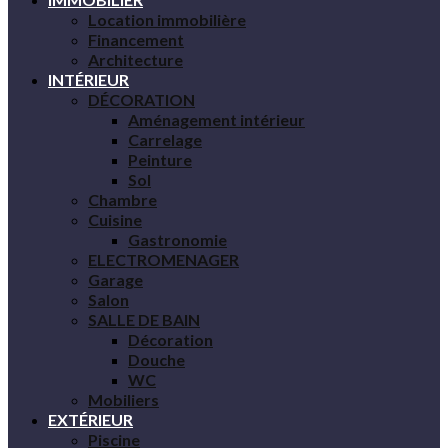
Location immobilière
Financement
Architecture
INTÉRIEUR
DÉCORATION
Aménagement intérieur
Carrelage
Peinture
Sol
Chambre
Cuisine
Gastronomie
ELECTROMENAGER
Garage
Salon
SALLE DE BAIN
Décoration
Douche
WC
Mobiliers
EXTÉRIEUR
Piscine