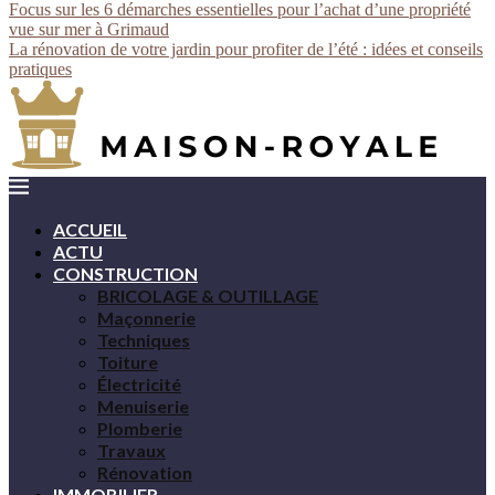
Focus sur les 6 démarches essentielles pour l’achat d’une propriété
vue sur mer à Grimaud
La rénovation de votre jardin pour profiter de l’été : idées et conseils
pratiques
ACCUEIL
ACTU
CONSTRUCTION
BRICOLAGE & OUTILLAGE
Maçonnerie
Techniques
Toiture
Électricité
Menuiserie
Plomberie
Travaux
Rénovation
IMMOBILIER