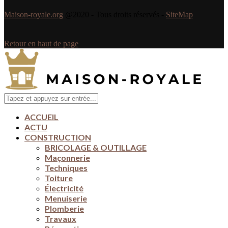
Maison-royale.org
@2020 - Tous droits réservés -
SiteMap
Retour en haut de page
ACCUEIL
ACTU
CONSTRUCTION
BRICOLAGE & OUTILLAGE
Maçonnerie
Techniques
Toiture
Électricité
Menuiserie
Plomberie
Travaux