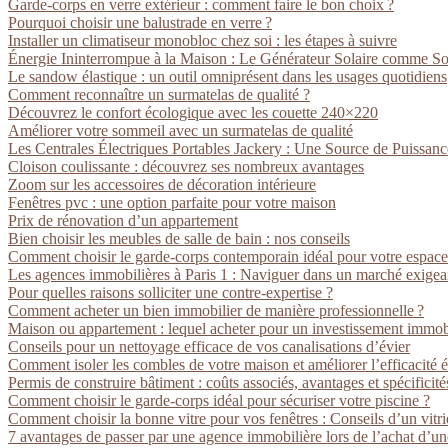
Garde-corps en verre extérieur : comment faire le bon choix ?
Pourquoi choisir une balustrade en verre ?
Installer un climatiseur monobloc chez soi : les étapes à suivre
Énergie Ininterrompue à la Maison : Le Générateur Solaire comme So
Le sandow élastique : un outil omniprésent dans les usages quotidiens
Comment reconnaître un surmatelas de qualité ?
Découvrez le confort écologique avec les couette 240×220
Améliorer votre sommeil avec un surmatelas de qualité
Les Centrales Électriques Portables Jackery : Une Source de Puissan
Cloison coulissante : découvrez ses nombreux avantages
Zoom sur les accessoires de décoration intérieure
Fenêtres pvc : une option parfaite pour votre maison
Prix de rénovation d’un appartement
Bien choisir les meubles de salle de bain : nos conseils
Comment choisir le garde-corps contemporain idéal pour votre espace
Les agences immobilières à Paris 1 : Naviguer dans un marché exigea
Pour quelles raisons solliciter une contre-expertise ?
Comment acheter un bien immobilier de manière professionnelle ?
Maison ou appartement : lequel acheter pour un investissement immobi
Conseils pour un nettoyage efficace de vos canalisations d’évier
Comment isoler les combles de votre maison et améliorer l’efficacité 
Permis de construire bâtiment : coûts associés, avantages et spécificité
Comment choisir le garde-corps idéal pour sécuriser votre piscine ?
Comment choisir la bonne vitre pour vos fenêtres : Conseils d’un vitr
7 avantages de passer par une agence immobilière lors de l’achat d’un