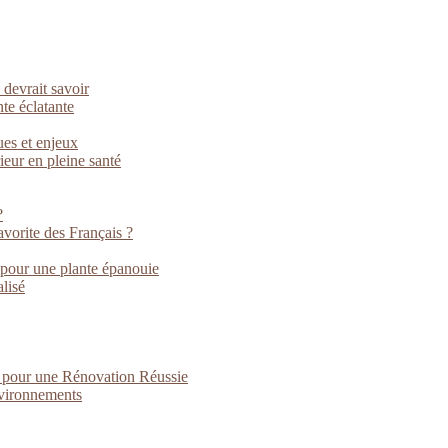
 devrait savoir
nte éclatante
ues et enjeux
rieur en pleine santé
?
vorite des Français ?
 pour une plante épanouie
lisé
s pour une Rénovation Réussie
nvironnements