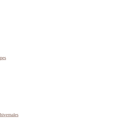
apes
 hivernales