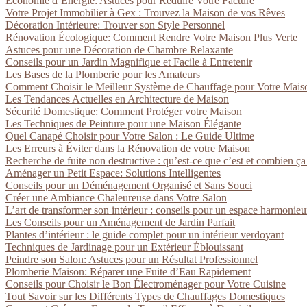
Économie d’Énergie: Astuces pour Réduire Votre Facture
Votre Projet Immobilier à Gex : Trouvez la Maison de vos Rêves
Décoration Intérieure: Trouver son Style Personnel
Rénovation Écologique: Comment Rendre Votre Maison Plus Verte
Astuces pour une Décoration de Chambre Relaxante
Conseils pour un Jardin Magnifique et Facile à Entretenir
Les Bases de la Plomberie pour les Amateurs
Comment Choisir le Meilleur Système de Chauffage pour Votre Mais
Les Tendances Actuelles en Architecture de Maison
Sécurité Domestique: Comment Protéger votre Maison
Les Techniques de Peinture pour une Maison Élégante
Quel Canapé Choisir pour Votre Salon : Le Guide Ultime
Les Erreurs à Éviter dans la Rénovation de votre Maison
Recherche de fuite non destructive : qu’est-ce que c’est et combien ça
Aménager un Petit Espace: Solutions Intelligentes
Conseils pour un Déménagement Organisé et Sans Souci
Créer une Ambiance Chaleureuse dans Votre Salon
L’art de transformer son intérieur : conseils pour un espace harmonie
Les Conseils pour un Aménagement de Jardin Parfait
Plantes d’intérieur : le guide complet pour un intérieur verdoyant
Techniques de Jardinage pour un Extérieur Éblouissant
Peindre son Salon: Astuces pour un Résultat Professionnel
Plomberie Maison: Réparer une Fuite d’Eau Rapidement
Conseils pour Choisir le Bon Électroménager pour Votre Cuisine
Tout Savoir sur les Différents Types de Chauffages Domestiques