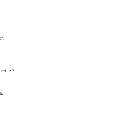
on
 coûte ?
ux