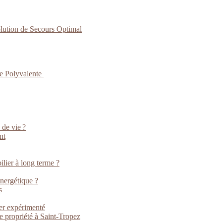
lution de Secours Optimal
ce Polyvalente
 de vie ?
nt
lier à long terme ?
énergétique ?
s
ier expérimenté
e propriété à Saint-Tropez