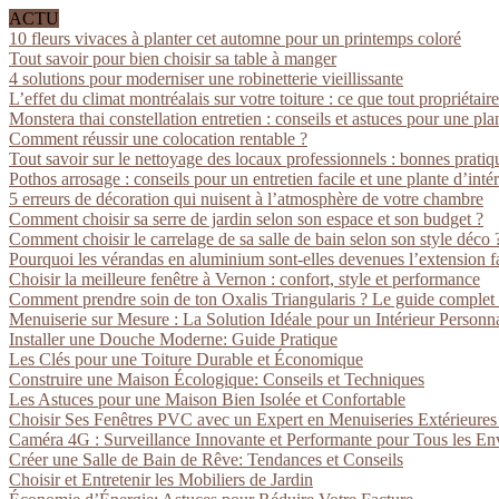
ACTU
10 fleurs vivaces à planter cet automne pour un printemps coloré
Tout savoir pour bien choisir sa table à manger
4 solutions pour moderniser une robinetterie vieillissante
L’effet du climat montréalais sur votre toiture : ce que tout propriétaire
Monstera thai constellation entretien : conseils et astuces pour une pla
Comment réussir une colocation rentable ?
Tout savoir sur le nettoyage des locaux professionnels : bonnes pratiq
Pothos arrosage : conseils pour un entretien facile et une plante d’inté
5 erreurs de décoration qui nuisent à l’atmosphère de votre chambre
Comment choisir sa serre de jardin selon son espace et son budget ?
Comment choisir le carrelage de sa salle de bain selon son style déco 
Pourquoi les vérandas en aluminium sont-elles devenues l’extension fa
Choisir la meilleure fenêtre à Vernon : confort, style et performance
Comment prendre soin de ton Oxalis Triangularis ? Le guide complet
Menuiserie sur Mesure : La Solution Idéale pour un Intérieur Personna
Installer une Douche Moderne: Guide Pratique
Les Clés pour une Toiture Durable et Économique
Construire une Maison Écologique: Conseils et Techniques
Les Astuces pour une Maison Bien Isolée et Confortable
Choisir Ses Fenêtres PVC avec un Expert en Menuiseries Extérieure
Caméra 4G : Surveillance Innovante et Performante pour Tous les E
Créer une Salle de Bain de Rêve: Tendances et Conseils
Choisir et Entretenir les Mobiliers de Jardin