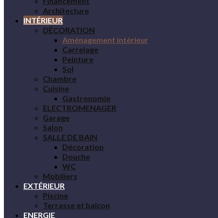
Financement
Architecture
INTÉRIEUR
DÉCORATION
Aménagement intérieur
Carrelage
Peinture
Sol
Chambre
Cuisine
Gastronomie
ELECTROMENAGER
Garage
Salon
SALLE DE BAIN
Décoration
Douche
WC
Mobiliers
EXTÉRIEUR
Piscine
Terrasse et balcon
ENERGIE