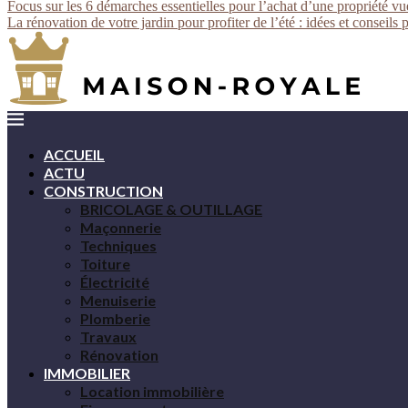
Focus sur les 6 démarches essentielles pour l’achat d’une propriété v
La rénovation de votre jardin pour profiter de l’été : idées et conseils 
ACCUEIL
ACTU
CONSTRUCTION
BRICOLAGE & OUTILLAGE
Maçonnerie
Techniques
Toiture
Électricité
Menuiserie
Plomberie
Travaux
Rénovation
IMMOBILIER
Location immobilière