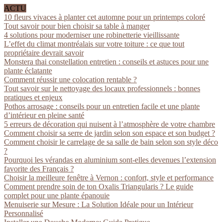
ACTU
10 fleurs vivaces à planter cet automne pour un printemps coloré
Tout savoir pour bien choisir sa table à manger
4 solutions pour moderniser une robinetterie vieillissante
L’effet du climat montréalais sur votre toiture : ce que tout
propriétaire devrait savoir
Monstera thai constellation entretien : conseils et astuces pour une
plante éclatante
Comment réussir une colocation rentable ?
Tout savoir sur le nettoyage des locaux professionnels : bonnes
pratiques et enjeux
Pothos arrosage : conseils pour un entretien facile et une plante
d’intérieur en pleine santé
5 erreurs de décoration qui nuisent à l’atmosphère de votre chambre
Comment choisir sa serre de jardin selon son espace et son budget ?
Comment choisir le carrelage de sa salle de bain selon son style déco
?
Pourquoi les vérandas en aluminium sont-elles devenues l’extension
favorite des Français ?
Choisir la meilleure fenêtre à Vernon : confort, style et performance
Comment prendre soin de ton Oxalis Triangularis ? Le guide
complet pour une plante épanouie
Menuiserie sur Mesure : La Solution Idéale pour un Intérieur
Personnalisé