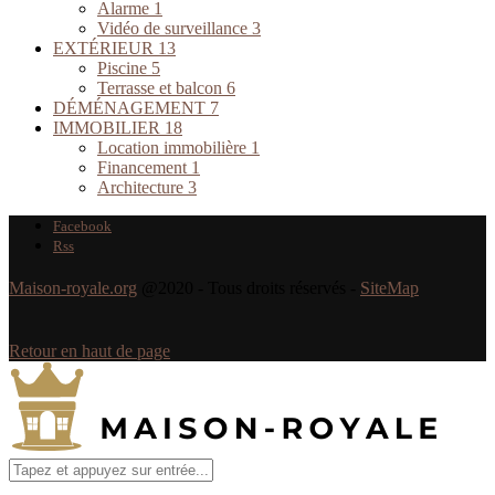
Alarme
1
Vidéo de surveillance
3
EXTÉRIEUR
13
Piscine
5
Terrasse et balcon
6
DÉMÉNAGEMENT
7
IMMOBILIER
18
Location immobilière
1
Financement
1
Architecture
3
Facebook
Rss
Maison-royale.org
@2020 - Tous droits réservés -
SiteMap
Retour en haut de page