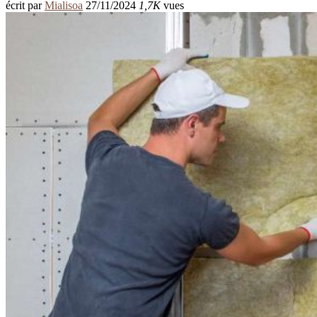
écrit par
Mialisoa
27/11/2024
1,7K
vues