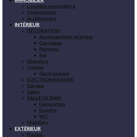
Location immobilière
Financement
Architecture
INTÉRIEUR
DÉCORATION
Aménagement intérieur
Carrelage
Peinture
Sol
Chambre
Cuisine
Gastronomie
ELECTROMENAGER
Garage
Salon
SALLE DE BAIN
Décoration
Douche
WC
Mobiliers
EXTÉRIEUR
Piscine