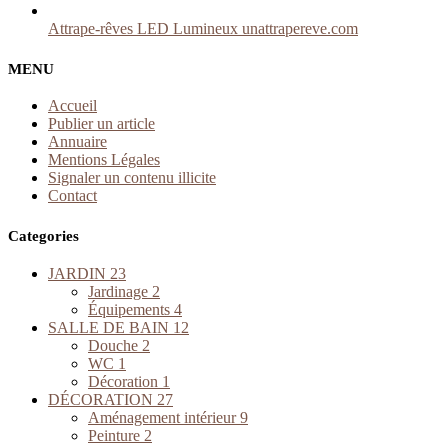
Attrape-rêves LED Lumineux unattrapereve.com
MENU
Accueil
Publier un article
Annuaire
Mentions Légales
Signaler un contenu illicite
Contact
Categories
JARDIN
23
Jardinage
2
Équipements
4
SALLE DE BAIN
12
Douche
2
WC
1
Décoration
1
DÉCORATION
27
Aménagement intérieur
9
Peinture
2