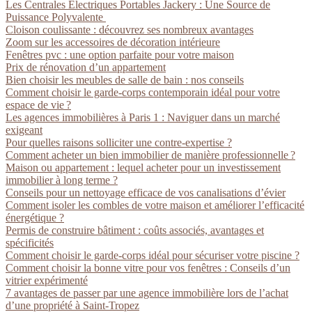
Les Centrales Électriques Portables Jackery : Une Source de
Puissance Polyvalente
Cloison coulissante : découvrez ses nombreux avantages
Zoom sur les accessoires de décoration intérieure
Fenêtres pvc : une option parfaite pour votre maison
Prix de rénovation d’un appartement
Bien choisir les meubles de salle de bain : nos conseils
Comment choisir le garde-corps contemporain idéal pour votre
espace de vie ?
Les agences immobilières à Paris 1 : Naviguer dans un marché
exigeant
Pour quelles raisons solliciter une contre-expertise ?
Comment acheter un bien immobilier de manière professionnelle ?
Maison ou appartement : lequel acheter pour un investissement
immobilier à long terme ?
Conseils pour un nettoyage efficace de vos canalisations d’évier
Comment isoler les combles de votre maison et améliorer l’efficacité
énergétique ?
Permis de construire bâtiment : coûts associés, avantages et
spécificités
Comment choisir le garde-corps idéal pour sécuriser votre piscine ?
Comment choisir la bonne vitre pour vos fenêtres : Conseils d’un
vitrier expérimenté
7 avantages de passer par une agence immobilière lors de l’achat
d’une propriété à Saint-Tropez