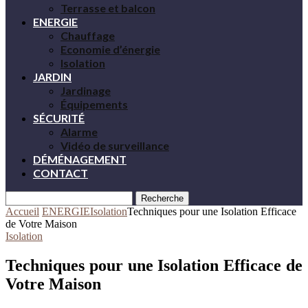
Terrasse et balcon
ENERGIE
Chauffage
Economie d’énergie
Isolation
JARDIN
Jardinage
Équipements
SÉCURITÉ
Alarme
Vidéo de surveillance
DÉMÉNAGEMENT
CONTACT
Recherche
Accueil
ENERGIE
Isolation
Techniques pour une Isolation Efficace
de Votre Maison
Isolation
Techniques pour une Isolation Efficace de
Votre Maison