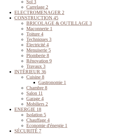
Sol
3
Carrelage
2
ELECTROMENAGER
2
CONSTRUCTION
45
BRICOLAGE & OUTILLAGE
3
Maçonnerie
1
Toiture
4
Techniques
3
Électricité
4
Menuiserie
5
Plomberie
8
Rénovation
9
Travaux
3
INTÉRIEUR
36
Cuisine
8
Gastronomie
1
Chambre
8
Salon
11
Garage
4
Mobiliers
2
ENERGIE
18
Isolation
5
Chauffage
4
Economie d'énergie
1
SÉCURITÉ
7