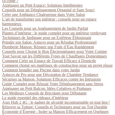
ça coûte ?
Aménager un Petit Espace: Solutions Intelligentes
Conseils pour un Déménagement Organisé et Sans Souci
Créer une Ambiance Chaleureuse dans Votre Salon
L’art de transformer son intérieur : conseils pour un espace
harmonieux
Les Conseils pour un Aménagement de Jardin Parfait
Plantes d’intérieur : le guide complet pour un intérieur verdoyant
Techniques de Jardinage pour un Extérieur Éblouissant
Peindre son Salon: Astuces pour un Résultat Professionnel
Plomberie Maison: Réparer une Fuite d’Eau Rapidement
Conseils pour Choisir le Bon Électroménager pour Votre Cuisine
Tout Savoir sur les Différents Types de Chauffages Domestiques
Comment Créer un Espace de Travail Efficace à Domicile
Comment choisir ses matériaux de construction pour un projet réussi
Comment Installer une Piscine dans votre Jardin
Astuces de Pro pour une Décoration de Chambre Tendance
Sécuriser sa Maison: Solutions Efficaces contre les Intrusions
Guide Complet pour Réussir Votre Déménagement sans Stress
Aménager un Petit Balcon: Idées Créatives et Pratiques
Les Meilleurs Conseils de Bricolage pour Débutants
Le guide essentiel des rideaux d’intérieur
Ajax Hub 2 4G : le gadget de sécurité incontournable en tout lieu !
Rénover sa Toiture: Conseils et Techniques pour un Toit Durable
Économie d’Énergie : Isoler sa Maison Efficacement en Quelques