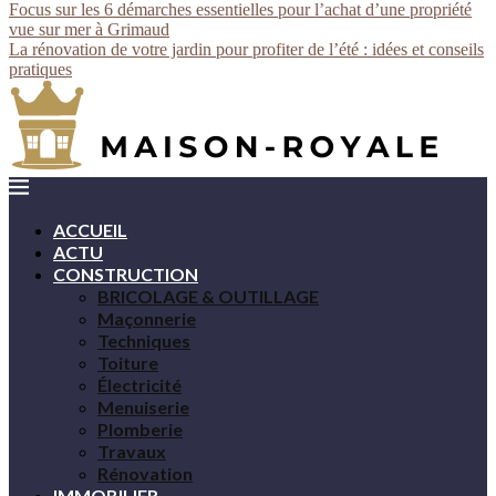
Focus sur les 6 démarches essentielles pour l’achat d’une propriété
vue sur mer à Grimaud
La rénovation de votre jardin pour profiter de l’été : idées et conseils
pratiques
ACCUEIL
ACTU
CONSTRUCTION
BRICOLAGE & OUTILLAGE
Maçonnerie
Techniques
Toiture
Électricité
Menuiserie
Plomberie
Travaux
Rénovation
IMMOBILIER