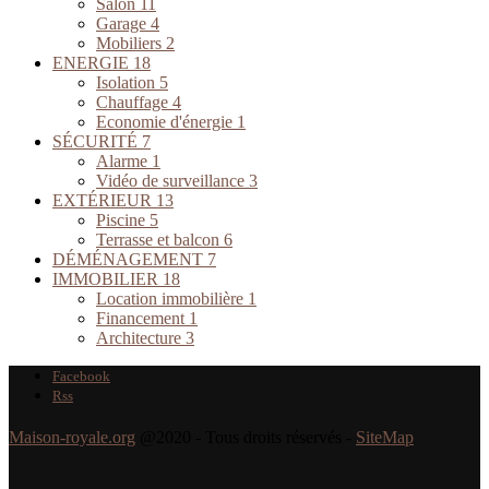
Salon
11
Garage
4
Mobiliers
2
ENERGIE
18
Isolation
5
Chauffage
4
Economie d'énergie
1
SÉCURITÉ
7
Alarme
1
Vidéo de surveillance
3
EXTÉRIEUR
13
Piscine
5
Terrasse et balcon
6
DÉMÉNAGEMENT
7
IMMOBILIER
18
Location immobilière
1
Financement
1
Architecture
3
Facebook
Rss
Maison-royale.org
@2020 - Tous droits réservés -
SiteMap