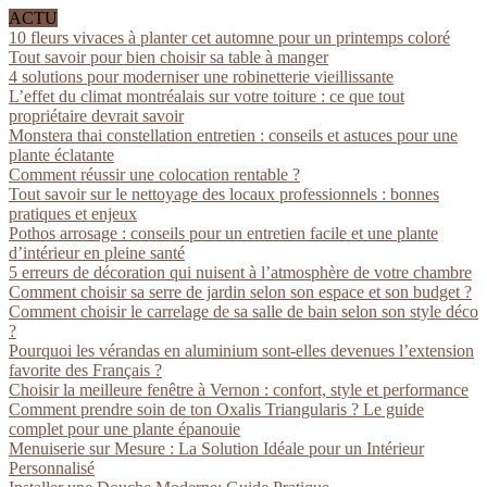
ACTU
10 fleurs vivaces à planter cet automne pour un printemps coloré
Tout savoir pour bien choisir sa table à manger
4 solutions pour moderniser une robinetterie vieillissante
L’effet du climat montréalais sur votre toiture : ce que tout
propriétaire devrait savoir
Monstera thai constellation entretien : conseils et astuces pour une
plante éclatante
Comment réussir une colocation rentable ?
Tout savoir sur le nettoyage des locaux professionnels : bonnes
pratiques et enjeux
Pothos arrosage : conseils pour un entretien facile et une plante
d’intérieur en pleine santé
5 erreurs de décoration qui nuisent à l’atmosphère de votre chambre
Comment choisir sa serre de jardin selon son espace et son budget ?
Comment choisir le carrelage de sa salle de bain selon son style déco
?
Pourquoi les vérandas en aluminium sont-elles devenues l’extension
favorite des Français ?
Choisir la meilleure fenêtre à Vernon : confort, style et performance
Comment prendre soin de ton Oxalis Triangularis ? Le guide
complet pour une plante épanouie
Menuiserie sur Mesure : La Solution Idéale pour un Intérieur
Personnalisé