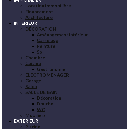
Location immobilière
Financement
Architecture
INTÉRIEUR
DÉCORATION
Aménagement intérieur
Carrelage
Peinture
Sol
Chambre
Cuisine
Gastronomie
ELECTROMENAGER
Garage
Salon
SALLE DE BAIN
Décoration
Douche
WC
Mobiliers
EXTÉRIEUR
Piscine