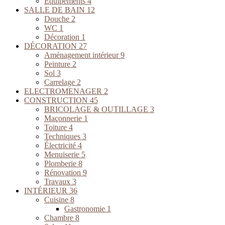
Équipements
4
SALLE DE BAIN
12
Douche
2
WC
1
Décoration
1
DÉCORATION
27
Aménagement intérieur
9
Peinture
2
Sol
3
Carrelage
2
ELECTROMENAGER
2
CONSTRUCTION
45
BRICOLAGE & OUTILLAGE
3
Maçonnerie
1
Toiture
4
Techniques
3
Électricité
4
Menuiserie
5
Plomberie
8
Rénovation
9
Travaux
3
INTÉRIEUR
36
Cuisine
8
Gastronomie
1
Chambre
8