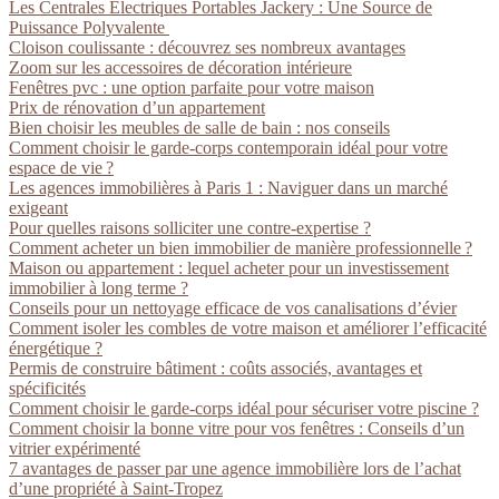
Les Centrales Électriques Portables Jackery : Une Source de
Puissance Polyvalente
Cloison coulissante : découvrez ses nombreux avantages
Zoom sur les accessoires de décoration intérieure
Fenêtres pvc : une option parfaite pour votre maison
Prix de rénovation d’un appartement
Bien choisir les meubles de salle de bain : nos conseils
Comment choisir le garde-corps contemporain idéal pour votre
espace de vie ?
Les agences immobilières à Paris 1 : Naviguer dans un marché
exigeant
Pour quelles raisons solliciter une contre-expertise ?
Comment acheter un bien immobilier de manière professionnelle ?
Maison ou appartement : lequel acheter pour un investissement
immobilier à long terme ?
Conseils pour un nettoyage efficace de vos canalisations d’évier
Comment isoler les combles de votre maison et améliorer l’efficacité
énergétique ?
Permis de construire bâtiment : coûts associés, avantages et
spécificités
Comment choisir le garde-corps idéal pour sécuriser votre piscine ?
Comment choisir la bonne vitre pour vos fenêtres : Conseils d’un
vitrier expérimenté
7 avantages de passer par une agence immobilière lors de l’achat
d’une propriété à Saint-Tropez