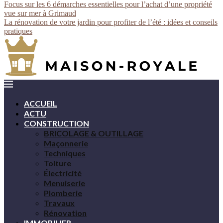
Focus sur les 6 démarches essentielles pour l’achat d’une propriété
vue sur mer à Grimaud
La rénovation de votre jardin pour profiter de l’été : idées et conseils
pratiques
ACCUEIL
ACTU
CONSTRUCTION
BRICOLAGE & OUTILLAGE
Maçonnerie
Techniques
Toiture
Électricité
Menuiserie
Plomberie
Travaux
Rénovation
IMMOBILIER