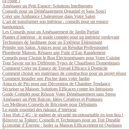
ça coûte ?
Aménager un Petit Espace: Solutions Intelligentes
Conseils pour un Déménagement Organisé et Sans Souci
Créer une Ambiance Chaleureuse dans Votre Salon
L’art de transformer son intérieur : conseils pour un espace
harmonieux
Les Conseils pour un Aménagement de Jardin Parfait
Plantes d’intérieur : le guide complet pour un intérieur verdoyant
Techniques de Jardinage pour un Extérieur Éblouissant
Peindre son Salon: Astuces pour un Résultat Professionnel
Plomberie Maison: Réparer une Fuite d’Eau Rapidement
Conseils pour Choisir le Bon Électroménager pour Votre Cuisine
Tout Savoir sur les Différents Types de Chauffages Domestiques
Comment Créer un Espace de Travail Efficace à Domicile
Comment choisir ses matériaux de construction pour un projet réussi
Comment Installer une Piscine dans votre Jardin
Astuces de Pro pour une Décoration de Chambre Tendance
Sécuriser sa Maison: Solutions Efficaces contre les Intrusions
Guide Complet pour Réussir Votre Déménagement sans Stress
Aménager un Petit Balcon: Idées Créatives et Pratiques
Les Meilleurs Conseils de Bricolage pour Débutants
Le guide essentiel des rideaux d’intérieur
Ajax Hub 2 4G : le gadget de sécurité incontournable en tout lieu !
Rénover sa Toiture: Conseils et Techniques pour un Toit Durable
Économie d’Énergie : Isoler sa Maison Efficacement en Quelques