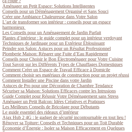
ça coûte ?
Aménager un Petit Espace: Solutions Intelligentes
Conseils pour un Déménagement Organisé et Sans Souci
Créer une Ambiance Chaleureuse dans Votre Salon
L’art de transformer son intérieur : conseils pour un espace
harmonieux
Les Conseils pour un Aménagement de Jardin Parfait
Plantes d’intérieur : le guide complet pour un intérieur verdoyant
Techniques de Jardinage pour un Extérieur Éblouissant
Peindre son Salon: Astuces pour un Résultat Professionnel
Plomberie Maison: Réparer une Fuite d’Eau Rapidement
Conseils pour Choisir le Bon Électroménager pour Votre Cuisine
Tout Savoir sur les Différents Types de Chauffages Domestiques
Comment Créer un Espace de Travail Efficace à Domicile
Comment choisir ses matériaux de construction pour un projet réussi
Comment Installer une Piscine dans votre Jardin
Astuces de Pro pour une Décoration de Chambre Tendance
Sécuriser sa Maison: Solutions Efficaces contre les Intrusions
Guide Complet pour Réussir Votre Déménagement sans Stress
Aménager un Petit Balcon: Idées Créatives et Pratiques
Les Meilleurs Conseils de Bricolage pour Débutants
Le guide essentiel des rideaux d’intérieur
Ajax Hub 2 4G : le gadget de sécurité incontournable en tout lieu !
Rénover sa Toiture: Conseils et Techniques pour un Toit Durable
Économie d’Énergie : Isoler sa Maison Efficacement en Quelques