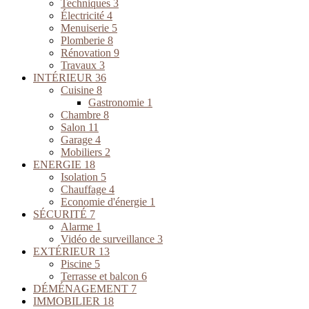
Techniques
3
Électricité
4
Menuiserie
5
Plomberie
8
Rénovation
9
Travaux
3
INTÉRIEUR
36
Cuisine
8
Gastronomie
1
Chambre
8
Salon
11
Garage
4
Mobiliers
2
ENERGIE
18
Isolation
5
Chauffage
4
Economie d'énergie
1
SÉCURITÉ
7
Alarme
1
Vidéo de surveillance
3
EXTÉRIEUR
13
Piscine
5
Terrasse et balcon
6
DÉMÉNAGEMENT
7
IMMOBILIER
18