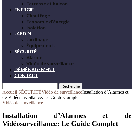
Terrasse et balcon
ENERGIE
Chauffage
Economie d’énergie
Isolation
JARDIN
Jardinage
Équipements
SÉCURITÉ
Alarme
Vidéo de surveillance
DÉMÉNAGEMENT
CONTACT
Recherche
Accueil
SÉCURITÉ
Vidéo de surveillance
Installation d’Alarmes et
de Vidéosurveillance: Le Guide Complet
Vidéo de surveillance
Installation d’Alarmes et de
Vidéosurveillance: Le Guide Complet