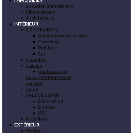
Location immobilière
Financement
Architecture
INTÉRIEUR
DÉCORATION
Aménagement intérieur
Carrelage
Peinture
Sol
Chambre
Cuisine
Gastronomie
ELECTROMENAGER
Garage
Salon
SALLE DE BAIN
Décoration
Douche
WC
Mobiliers
EXTÉRIEUR
Piscine