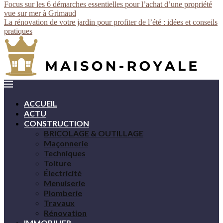
Focus sur les 6 démarches essentielles pour l’achat d’une propriété
vue sur mer à Grimaud
La rénovation de votre jardin pour profiter de l’été : idées et conseils
pratiques
ACCUEIL
ACTU
CONSTRUCTION
BRICOLAGE & OUTILLAGE
Maçonnerie
Techniques
Toiture
Électricité
Menuiserie
Plomberie
Travaux
Rénovation
IMMOBILIER