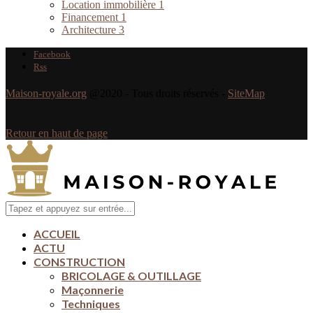
Location immobilière
1
Financement
1
Architecture
3
Facebook
Rss
Maison-royale.org
@2020 - Tous droits réservés -
SiteMap
Retour en haut de page
ACCUEIL
ACTU
CONSTRUCTION
BRICOLAGE & OUTILLAGE
Maçonnerie
Techniques