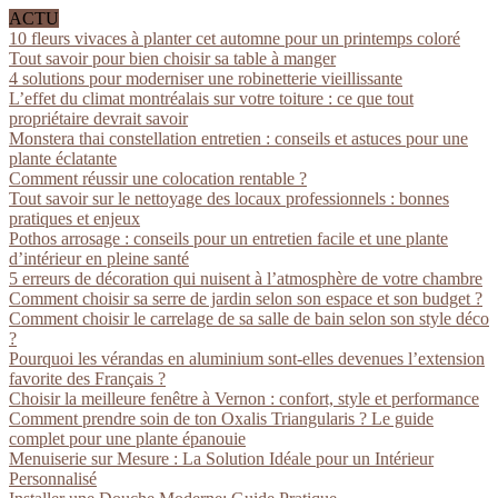
ACTU
10 fleurs vivaces à planter cet automne pour un printemps coloré
Tout savoir pour bien choisir sa table à manger
4 solutions pour moderniser une robinetterie vieillissante
L’effet du climat montréalais sur votre toiture : ce que tout
propriétaire devrait savoir
Monstera thai constellation entretien : conseils et astuces pour une
plante éclatante
Comment réussir une colocation rentable ?
Tout savoir sur le nettoyage des locaux professionnels : bonnes
pratiques et enjeux
Pothos arrosage : conseils pour un entretien facile et une plante
d’intérieur en pleine santé
5 erreurs de décoration qui nuisent à l’atmosphère de votre chambre
Comment choisir sa serre de jardin selon son espace et son budget ?
Comment choisir le carrelage de sa salle de bain selon son style déco
?
Pourquoi les vérandas en aluminium sont-elles devenues l’extension
favorite des Français ?
Choisir la meilleure fenêtre à Vernon : confort, style et performance
Comment prendre soin de ton Oxalis Triangularis ? Le guide
complet pour une plante épanouie
Menuiserie sur Mesure : La Solution Idéale pour un Intérieur
Personnalisé