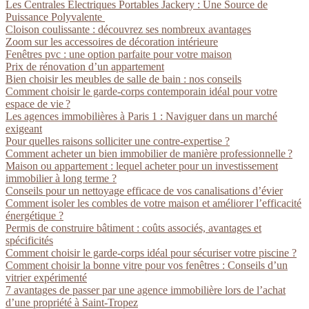
Les Centrales Électriques Portables Jackery : Une Source de
Puissance Polyvalente
Cloison coulissante : découvrez ses nombreux avantages
Zoom sur les accessoires de décoration intérieure
Fenêtres pvc : une option parfaite pour votre maison
Prix de rénovation d’un appartement
Bien choisir les meubles de salle de bain : nos conseils
Comment choisir le garde-corps contemporain idéal pour votre
espace de vie ?
Les agences immobilières à Paris 1 : Naviguer dans un marché
exigeant
Pour quelles raisons solliciter une contre-expertise ?
Comment acheter un bien immobilier de manière professionnelle ?
Maison ou appartement : lequel acheter pour un investissement
immobilier à long terme ?
Conseils pour un nettoyage efficace de vos canalisations d’évier
Comment isoler les combles de votre maison et améliorer l’efficacité
énergétique ?
Permis de construire bâtiment : coûts associés, avantages et
spécificités
Comment choisir le garde-corps idéal pour sécuriser votre piscine ?
Comment choisir la bonne vitre pour vos fenêtres : Conseils d’un
vitrier expérimenté
7 avantages de passer par une agence immobilière lors de l’achat
d’une propriété à Saint-Tropez