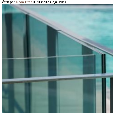
écrit par
Nora Eref
01/03/2023
2,K
vues