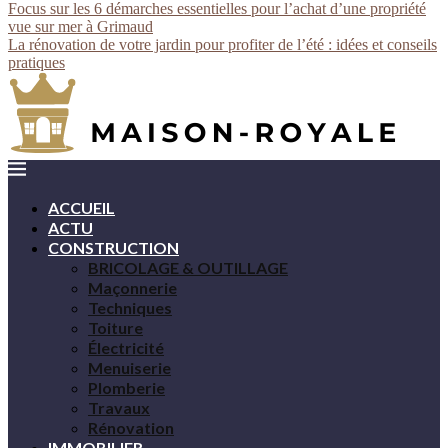
Focus sur les 6 démarches essentielles pour l’achat d’une propriété
vue sur mer à Grimaud
La rénovation de votre jardin pour profiter de l’été : idées et conseils
pratiques
ACCUEIL
ACTU
CONSTRUCTION
BRICOLAGE & OUTILLAGE
Maçonnerie
Techniques
Toiture
Électricité
Menuiserie
Plomberie
Travaux
Rénovation
IMMOBILIER