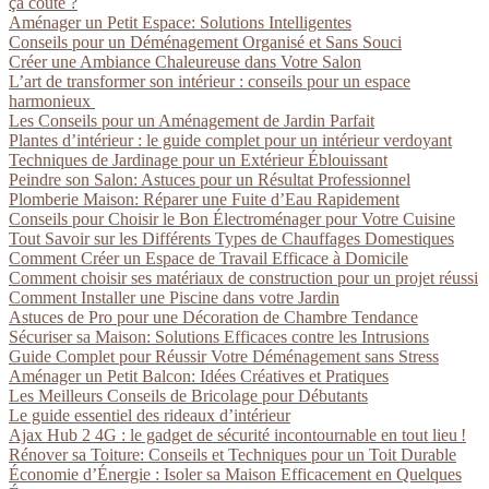
ça coûte ?
Aménager un Petit Espace: Solutions Intelligentes
Conseils pour un Déménagement Organisé et Sans Souci
Créer une Ambiance Chaleureuse dans Votre Salon
L’art de transformer son intérieur : conseils pour un espace
harmonieux
Les Conseils pour un Aménagement de Jardin Parfait
Plantes d’intérieur : le guide complet pour un intérieur verdoyant
Techniques de Jardinage pour un Extérieur Éblouissant
Peindre son Salon: Astuces pour un Résultat Professionnel
Plomberie Maison: Réparer une Fuite d’Eau Rapidement
Conseils pour Choisir le Bon Électroménager pour Votre Cuisine
Tout Savoir sur les Différents Types de Chauffages Domestiques
Comment Créer un Espace de Travail Efficace à Domicile
Comment choisir ses matériaux de construction pour un projet réussi
Comment Installer une Piscine dans votre Jardin
Astuces de Pro pour une Décoration de Chambre Tendance
Sécuriser sa Maison: Solutions Efficaces contre les Intrusions
Guide Complet pour Réussir Votre Déménagement sans Stress
Aménager un Petit Balcon: Idées Créatives et Pratiques
Les Meilleurs Conseils de Bricolage pour Débutants
Le guide essentiel des rideaux d’intérieur
Ajax Hub 2 4G : le gadget de sécurité incontournable en tout lieu !
Rénover sa Toiture: Conseils et Techniques pour un Toit Durable
Économie d’Énergie : Isoler sa Maison Efficacement en Quelques