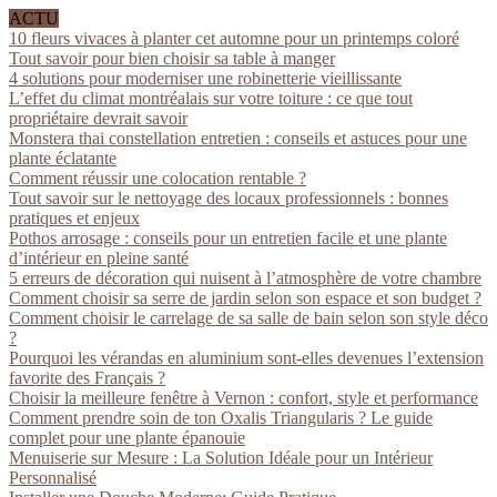
ACTU
10 fleurs vivaces à planter cet automne pour un printemps coloré
Tout savoir pour bien choisir sa table à manger
4 solutions pour moderniser une robinetterie vieillissante
L’effet du climat montréalais sur votre toiture : ce que tout
propriétaire devrait savoir
Monstera thai constellation entretien : conseils et astuces pour une
plante éclatante
Comment réussir une colocation rentable ?
Tout savoir sur le nettoyage des locaux professionnels : bonnes
pratiques et enjeux
Pothos arrosage : conseils pour un entretien facile et une plante
d’intérieur en pleine santé
5 erreurs de décoration qui nuisent à l’atmosphère de votre chambre
Comment choisir sa serre de jardin selon son espace et son budget ?
Comment choisir le carrelage de sa salle de bain selon son style déco
?
Pourquoi les vérandas en aluminium sont-elles devenues l’extension
favorite des Français ?
Choisir la meilleure fenêtre à Vernon : confort, style et performance
Comment prendre soin de ton Oxalis Triangularis ? Le guide
complet pour une plante épanouie
Menuiserie sur Mesure : La Solution Idéale pour un Intérieur
Personnalisé