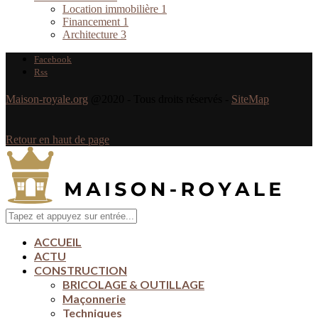
Location immobilière
1
Financement
1
Architecture
3
Facebook
Rss
Maison-royale.org
@2020 - Tous droits réservés -
SiteMap
Retour en haut de page
ACCUEIL
ACTU
CONSTRUCTION
BRICOLAGE & OUTILLAGE
Maçonnerie
Techniques