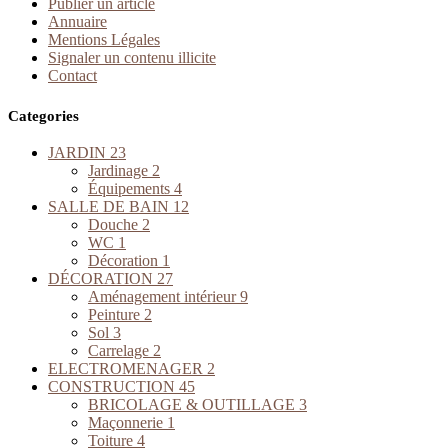
Publier un article
Annuaire
Mentions Légales
Signaler un contenu illicite
Contact
Categories
JARDIN
23
Jardinage
2
Équipements
4
SALLE DE BAIN
12
Douche
2
WC
1
Décoration
1
DÉCORATION
27
Aménagement intérieur
9
Peinture
2
Sol
3
Carrelage
2
ELECTROMENAGER
2
CONSTRUCTION
45
BRICOLAGE & OUTILLAGE
3
Maçonnerie
1
Toiture
4