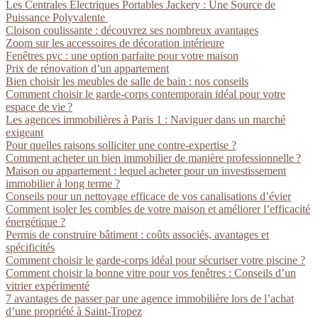
Les Centrales Électriques Portables Jackery : Une Source de
Puissance Polyvalente
Cloison coulissante : découvrez ses nombreux avantages
Zoom sur les accessoires de décoration intérieure
Fenêtres pvc : une option parfaite pour votre maison
Prix de rénovation d’un appartement
Bien choisir les meubles de salle de bain : nos conseils
Comment choisir le garde-corps contemporain idéal pour votre
espace de vie ?
Les agences immobilières à Paris 1 : Naviguer dans un marché
exigeant
Pour quelles raisons solliciter une contre-expertise ?
Comment acheter un bien immobilier de manière professionnelle ?
Maison ou appartement : lequel acheter pour un investissement
immobilier à long terme ?
Conseils pour un nettoyage efficace de vos canalisations d’évier
Comment isoler les combles de votre maison et améliorer l’efficacité
énergétique ?
Permis de construire bâtiment : coûts associés, avantages et
spécificités
Comment choisir le garde-corps idéal pour sécuriser votre piscine ?
Comment choisir la bonne vitre pour vos fenêtres : Conseils d’un
vitrier expérimenté
7 avantages de passer par une agence immobilière lors de l’achat
d’une propriété à Saint-Tropez