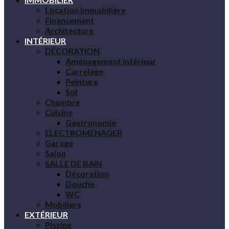
Location immobilière
Financement
Architecture
INTÉRIEUR
DÉCORATION
Aménagement intérieur
Carrelage
Peinture
Sol
Chambre
Cuisine
Gastronomie
ELECTROMENAGER
Garage
Salon
SALLE DE BAIN
Décoration
Douche
WC
Mobiliers
EXTÉRIEUR
Piscine