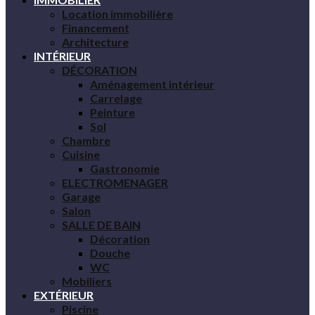
Location immobilière
Financement
Architecture
INTÉRIEUR
DÉCORATION
Aménagement intérieur
Carrelage
Peinture
Sol
Chambre
Cuisine
Gastronomie
ELECTROMENAGER
Garage
Salon
SALLE DE BAIN
Décoration
Douche
WC
Mobiliers
EXTÉRIEUR
Piscine