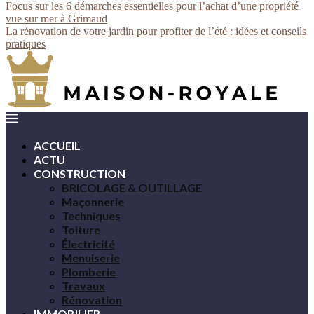
Focus sur les 6 démarches essentielles pour l’achat d’une propriété
vue sur mer à Grimaud
La rénovation de votre jardin pour profiter de l’été : idées et conseils
pratiques
ACCUEIL
ACTU
CONSTRUCTION
BRICOLAGE & OUTILLAGE
Maçonnerie
Techniques
Toiture
Électricité
Menuiserie
Plomberie
Travaux
Rénovation
IMMOBILIER