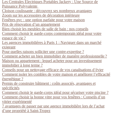
Les Centrales Électriques Portables Jackery : Une Source de
Puissance Polyvalente
Cloison coulissante : découvrez ses nombreux avantages
Zoom sur les accessoires de décoration intérieure
Fenêtres pvc : une option parfaite pour votre maison
Prix de rénovation d’un appartement
Bien choisir les meubles de salle de bain : nos conseils
Comment choisir le garde-corps contemporain idéal pour votre
espace de vie ?
Les agences immobilières à Paris 1 : Naviguer dans un marché
exigeant
Pour quelles raisons solliciter une contre-expertise ?
Comment acheter un bien immobilier de manière professionnelle ?
Maison ou appartement : lequel acheter pour un investissement
immobilier à long terme ?
Conseils pour un nettoyage efficace de vos canalisations d’évier
Comment isoler les combles de votre maison et améliorer l’efficacité
énergétique ?
Permis de construire bâtiment : coûts associés, avantages et
spécificités
Comment choisir le garde-corps idéal pour sécuriser votre piscine ?
Comment choisir la bonne vitre pour vos fenêtres : Conseils d’un
vitrier expérimenté
7 avantages de passer par une agence immobilière lors de l’achat
d’une propriété à Saint-Tropez