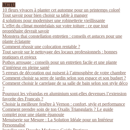
ACTU
10 fleurs vivaces à planter cet automne pour un printemps coloré
Tout savoir pour bien choisir sa table à manger
4 solutions pour moderniser une robinetterie vieillissante
L’effet du climat montréalais sur votre toiture : ce que tout
propriétaire devrait savoir
Monstera thai constellation entretien : conseils et astuces pour une
plante éclatante
Comment réussir une colocation rentable ?
Tout savoir sur le nettoyage des locaux professionnels : bonnes
pratiques et enjeux
Pothos arrosage : conseils pour un entretien facile et une plante
d’intérieur en pleine santé
5 erreurs de décoration qui nuisent à l’atmosphère de votre chambre
Comment choisir sa serre de jardin selon son espace et son budget ?
Comment choisir le carrelage de sa salle de bain selon son style déco
?
Pourquoi les vérandas en aluminium sont-elles devenues l’extension
favorite des Français ?
Choisir la meilleure fenêtre à Vernon : confort, style et performance
Comment prendre soin de ton Oxalis Triangularis ? Le guide
complet pour une plante épanouie
Menuiserie sur Mesure : La Solution Idéale pour un Intérieur
Personnalisé