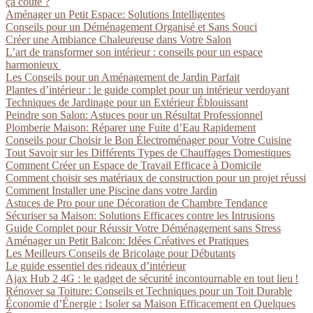
ça coûte ?
Aménager un Petit Espace: Solutions Intelligentes
Conseils pour un Déménagement Organisé et Sans Souci
Créer une Ambiance Chaleureuse dans Votre Salon
L’art de transformer son intérieur : conseils pour un espace
harmonieux
Les Conseils pour un Aménagement de Jardin Parfait
Plantes d’intérieur : le guide complet pour un intérieur verdoyant
Techniques de Jardinage pour un Extérieur Éblouissant
Peindre son Salon: Astuces pour un Résultat Professionnel
Plomberie Maison: Réparer une Fuite d’Eau Rapidement
Conseils pour Choisir le Bon Électroménager pour Votre Cuisine
Tout Savoir sur les Différents Types de Chauffages Domestiques
Comment Créer un Espace de Travail Efficace à Domicile
Comment choisir ses matériaux de construction pour un projet réussi
Comment Installer une Piscine dans votre Jardin
Astuces de Pro pour une Décoration de Chambre Tendance
Sécuriser sa Maison: Solutions Efficaces contre les Intrusions
Guide Complet pour Réussir Votre Déménagement sans Stress
Aménager un Petit Balcon: Idées Créatives et Pratiques
Les Meilleurs Conseils de Bricolage pour Débutants
Le guide essentiel des rideaux d’intérieur
Ajax Hub 2 4G : le gadget de sécurité incontournable en tout lieu !
Rénover sa Toiture: Conseils et Techniques pour un Toit Durable
Économie d’Énergie : Isoler sa Maison Efficacement en Quelques