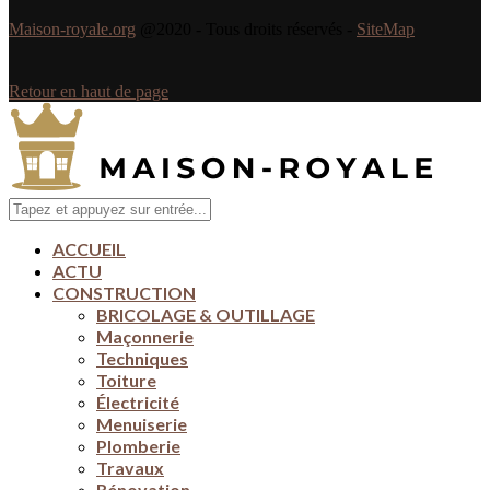
Maison-royale.org
@2020 - Tous droits réservés -
SiteMap
Retour en haut de page
ACCUEIL
ACTU
CONSTRUCTION
BRICOLAGE & OUTILLAGE
Maçonnerie
Techniques
Toiture
Électricité
Menuiserie
Plomberie
Travaux
Rénovation