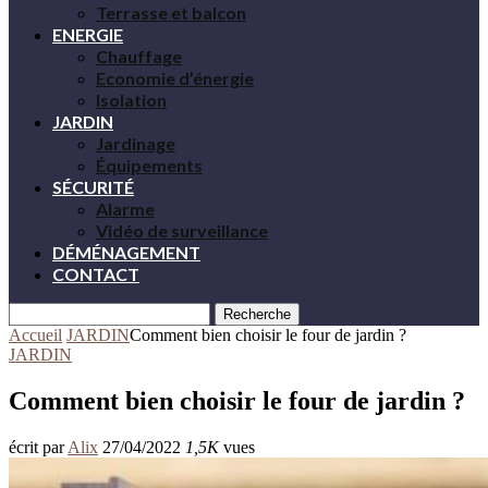
Terrasse et balcon
ENERGIE
Chauffage
Economie d’énergie
Isolation
JARDIN
Jardinage
Équipements
SÉCURITÉ
Alarme
Vidéo de surveillance
DÉMÉNAGEMENT
CONTACT
Recherche
Accueil
JARDIN
Comment bien choisir le four de jardin ?
JARDIN
Comment bien choisir le four de jardin ?
écrit par
Alix
27/04/2022
1,5K
vues