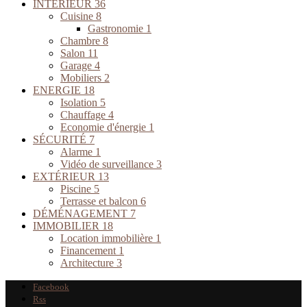
INTÉRIEUR
36
Cuisine
8
Gastronomie
1
Chambre
8
Salon
11
Garage
4
Mobiliers
2
ENERGIE
18
Isolation
5
Chauffage
4
Economie d'énergie
1
SÉCURITÉ
7
Alarme
1
Vidéo de surveillance
3
EXTÉRIEUR
13
Piscine
5
Terrasse et balcon
6
DÉMÉNAGEMENT
7
IMMOBILIER
18
Location immobilière
1
Financement
1
Architecture
3
Facebook
Rss