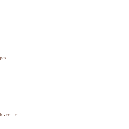
apes
 hivernales