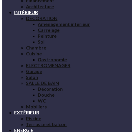
Financement
Architecture
INTÉRIEUR
DÉCORATION
Aménagement intérieur
Carrelage
Peinture
Sol
Chambre
Cuisine
Gastronomie
ELECTROMENAGER
Garage
Salon
SALLE DE BAIN
Décoration
Douche
WC
Mobiliers
EXTÉRIEUR
Piscine
Terrasse et balcon
ENERGIE