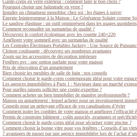
Garde-corps en verre extérieur : comment faire le bon choix ?
Pourquoi choisir une balustrade en verre ?
Installer un climatiseur monobloc chez soi : les étapes à suivre
Énergie Ininterrompue à la Maison : Le Générateur Solaire comme So
Le sandow élastique : un outil omniprésent dans les usages quotidiens
Comment reconnaître un surmatelas de qualité ?
Découvrez le confort écologique avec les couette 240×220
Améliorer votre sommeil avec un surmatelas de qualité
Les Centrales Électriques Portables Jackery : Une Source de Puissan
Cloison coulissante : découvrez ses nombreux avantages
Zoom sur les accessoires de décoration intérieure
Fenêtres pvc : une option parfaite pour votre maison
Prix de rénovation d’un appartement
Bien choisir les meubles de salle de bain : nos conseils
Comment choisir le garde-corps contemporain idéal pour votre espace
Les agences immobilières à Paris 1 : Naviguer dans un marché exigea
Pour quelles raisons solliciter une contre-expertise ?
Comment acheter un bien immobilier de manière professionnelle ?
Maison ou appartement : lequel acheter pour un investissement immobi
Conseils pour un nettoyage efficace de vos canalisations d’évier
Comment isoler les combles de votre maison et améliorer l’efficacité 
Permis de construire bâtiment : coûts associés, avantages et spécificité
Comment choisir le garde-corps idéal pour sécuriser votre piscine ?
Comment choisir la bonne vitre pour vos fenêtres : Conseils d’un vitr
7 avantages de passer par une agence immobilière lors de l’achat d’un