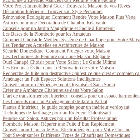
Économie d’Énergie: Astuces pour Réduire Votre Facture
Votre Projet Immobilier à Gex : Trouvez la Maison de vos Rêves
Décoration Intérieure: Trouver son Style Personnel
Rénovation Écologique: Comment Rendre Votre Maison Plus Verte
Astuces pour une Décoration de Chambre Relaxante
Conseils pour un Jardin Magnifique et Facile à Entretenir
Les Bases de la Plomberie pour les Amateurs
Comment Choisir le Meilleur Système de Chauffage pour Votre Mais
Les Tendances Actuelles en Architecture de Maison
Sécurité Domestique: Comment Protéger votre Maison
Les Techniques de Peinture pour une Maison Élégante
Quel Canapé Choisir pour Votre Salon : Le Guide Ultime
Les Erreurs à Éviter dans la Rénovation de votre Maison
Recherche de fuite non destructive : qu’est-ce que c’est et combien ça
Aménager un Petit Espace: Solutions Intelligentes
Conseils pour un Déménagement Organisé et Sans Souci
Créer une Ambiance Chaleureuse dans Votre Salon
L’art de transformer son intérieur : conseils pour un espace harmonie
Les Conseils pour un Aménagement de Jardin Parfait
Plantes d’intérieur : le guide complet pour un intérieur verdoyant
Techniques de Jardinage pour un Extérieur Éblouissant
Peindre son Salon: Astuces pour un Résultat Professionnel
Plomberie Maison: Réparer une Fuite d’Eau Rapidement
Conseils pour Choisir le Bon Électroménager pour Votre Cuisine
Tout Savoir sur les Différents Types de Chauffages Domestiques