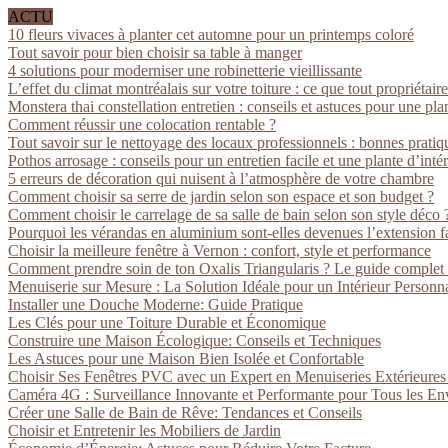
ACTU
10 fleurs vivaces à planter cet automne pour un printemps coloré
Tout savoir pour bien choisir sa table à manger
4 solutions pour moderniser une robinetterie vieillissante
L’effet du climat montréalais sur votre toiture : ce que tout propriétaire
Monstera thai constellation entretien : conseils et astuces pour une pla
Comment réussir une colocation rentable ?
Tout savoir sur le nettoyage des locaux professionnels : bonnes pratiq
Pothos arrosage : conseils pour un entretien facile et une plante d’inté
5 erreurs de décoration qui nuisent à l’atmosphère de votre chambre
Comment choisir sa serre de jardin selon son espace et son budget ?
Comment choisir le carrelage de sa salle de bain selon son style déco 
Pourquoi les vérandas en aluminium sont-elles devenues l’extension fa
Choisir la meilleure fenêtre à Vernon : confort, style et performance
Comment prendre soin de ton Oxalis Triangularis ? Le guide complet
Menuiserie sur Mesure : La Solution Idéale pour un Intérieur Personna
Installer une Douche Moderne: Guide Pratique
Les Clés pour une Toiture Durable et Économique
Construire une Maison Écologique: Conseils et Techniques
Les Astuces pour une Maison Bien Isolée et Confortable
Choisir Ses Fenêtres PVC avec un Expert en Menuiseries Extérieure
Caméra 4G : Surveillance Innovante et Performante pour Tous les E
Créer une Salle de Bain de Rêve: Tendances et Conseils
Choisir et Entretenir les Mobiliers de Jardin