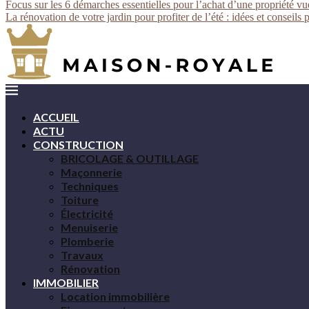
Focus sur les 6 démarches essentielles pour l’achat d’une propriété v
La rénovation de votre jardin pour profiter de l’été : idées et conseils 
ACCUEIL
ACTU
CONSTRUCTION
BRICOLAGE & OUTILLAGE
Maçonnerie
Techniques
Toiture
Électricité
Menuiserie
Plomberie
Travaux
Rénovation
IMMOBILIER
Location immobilière