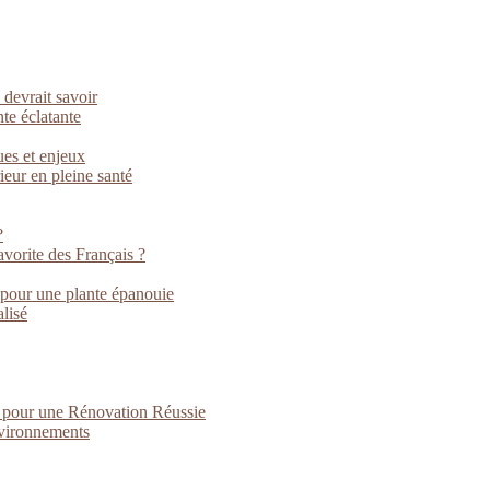
 devrait savoir
nte éclatante
ues et enjeux
rieur en pleine santé
?
vorite des Français ?
 pour une plante épanouie
lisé
s pour une Rénovation Réussie
nvironnements