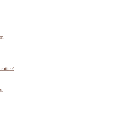
on
 coûte ?
ux