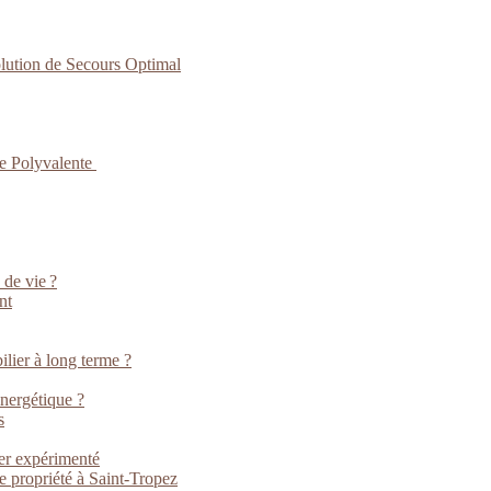
lution de Secours Optimal
ce Polyvalente
 de vie ?
nt
lier à long terme ?
énergétique ?
s
ier expérimenté
e propriété à Saint-Tropez