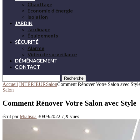
Chauffage
Economie d’énergie
Isolation
JARDIN
Jardinage
Équipements
SÉCURITÉ
Alarme
Vidéo de surveillance
DÉMÉNAGEMENT
CONTACT
Recherche
Accueil
INTÉRIEUR
Salon
Comment Rénover Votre Salon avec Styl
Salon
Comment Rénover Votre Salon avec Style
écrit par
Mialisoa
30/09/2022
1,K
vues