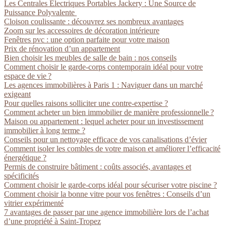
Les Centrales Électriques Portables Jackery : Une Source de
Puissance Polyvalente
Cloison coulissante : découvrez ses nombreux avantages
Zoom sur les accessoires de décoration intérieure
Fenêtres pvc : une option parfaite pour votre maison
Prix de rénovation d’un appartement
Bien choisir les meubles de salle de bain : nos conseils
Comment choisir le garde-corps contemporain idéal pour votre
espace de vie ?
Les agences immobilières à Paris 1 : Naviguer dans un marché
exigeant
Pour quelles raisons solliciter une contre-expertise ?
Comment acheter un bien immobilier de manière professionnelle ?
Maison ou appartement : lequel acheter pour un investissement
immobilier à long terme ?
Conseils pour un nettoyage efficace de vos canalisations d’évier
Comment isoler les combles de votre maison et améliorer l’efficacité
énergétique ?
Permis de construire bâtiment : coûts associés, avantages et
spécificités
Comment choisir le garde-corps idéal pour sécuriser votre piscine ?
Comment choisir la bonne vitre pour vos fenêtres : Conseils d’un
vitrier expérimenté
7 avantages de passer par une agence immobilière lors de l’achat
d’une propriété à Saint-Tropez