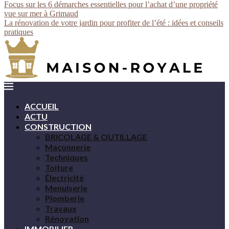
Focus sur les 6 démarches essentielles pour l’achat d’une propriété
vue sur mer à Grimaud
La rénovation de votre jardin pour profiter de l’été : idées et conseils
pratiques
ACCUEIL
ACTU
CONSTRUCTION
BRICOLAGE & OUTILLAGE
Maçonnerie
Techniques
Toiture
Électricité
Menuiserie
Plomberie
Travaux
Rénovation
IMMOBILIER