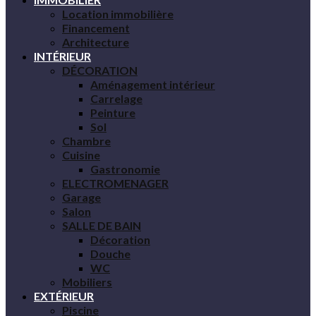
Location immobilière
Financement
Architecture
INTÉRIEUR
DÉCORATION
Aménagement intérieur
Carrelage
Peinture
Sol
Chambre
Cuisine
Gastronomie
ELECTROMENAGER
Garage
Salon
SALLE DE BAIN
Décoration
Douche
WC
Mobiliers
EXTÉRIEUR
Piscine