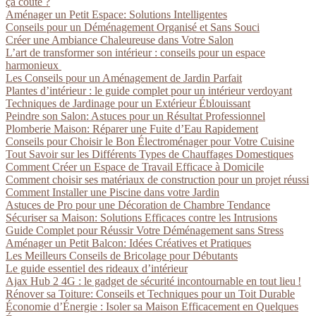
ça coûte ?
Aménager un Petit Espace: Solutions Intelligentes
Conseils pour un Déménagement Organisé et Sans Souci
Créer une Ambiance Chaleureuse dans Votre Salon
L’art de transformer son intérieur : conseils pour un espace
harmonieux
Les Conseils pour un Aménagement de Jardin Parfait
Plantes d’intérieur : le guide complet pour un intérieur verdoyant
Techniques de Jardinage pour un Extérieur Éblouissant
Peindre son Salon: Astuces pour un Résultat Professionnel
Plomberie Maison: Réparer une Fuite d’Eau Rapidement
Conseils pour Choisir le Bon Électroménager pour Votre Cuisine
Tout Savoir sur les Différents Types de Chauffages Domestiques
Comment Créer un Espace de Travail Efficace à Domicile
Comment choisir ses matériaux de construction pour un projet réussi
Comment Installer une Piscine dans votre Jardin
Astuces de Pro pour une Décoration de Chambre Tendance
Sécuriser sa Maison: Solutions Efficaces contre les Intrusions
Guide Complet pour Réussir Votre Déménagement sans Stress
Aménager un Petit Balcon: Idées Créatives et Pratiques
Les Meilleurs Conseils de Bricolage pour Débutants
Le guide essentiel des rideaux d’intérieur
Ajax Hub 2 4G : le gadget de sécurité incontournable en tout lieu !
Rénover sa Toiture: Conseils et Techniques pour un Toit Durable
Économie d’Énergie : Isoler sa Maison Efficacement en Quelques