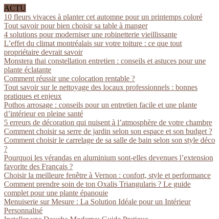
ACTU
10 fleurs vivaces à planter cet automne pour un printemps coloré
Tout savoir pour bien choisir sa table à manger
4 solutions pour moderniser une robinetterie vieillissante
L’effet du climat montréalais sur votre toiture : ce que tout
propriétaire devrait savoir
Monstera thai constellation entretien : conseils et astuces pour une
plante éclatante
Comment réussir une colocation rentable ?
Tout savoir sur le nettoyage des locaux professionnels : bonnes
pratiques et enjeux
Pothos arrosage : conseils pour un entretien facile et une plante
d’intérieur en pleine santé
5 erreurs de décoration qui nuisent à l’atmosphère de votre chambre
Comment choisir sa serre de jardin selon son espace et son budget ?
Comment choisir le carrelage de sa salle de bain selon son style déco
?
Pourquoi les vérandas en aluminium sont-elles devenues l’extension
favorite des Français ?
Choisir la meilleure fenêtre à Vernon : confort, style et performance
Comment prendre soin de ton Oxalis Triangularis ? Le guide
complet pour une plante épanouie
Menuiserie sur Mesure : La Solution Idéale pour un Intérieur
Personnalisé