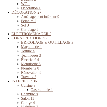
WC
1
Décoration
1
DÉCORATION
27
Aménagement intérieur
9
Peinture
2
Sol
3
Carrelage
2
ELECTROMENAGER
2
CONSTRUCTION
45
BRICOLAGE & OUTILLAGE
3
Maçonnerie
1
Toiture
4
Techniques
3
Électricité
4
Menuiserie
5
Plomberie
8
Rénovation
9
Travaux
3
INTÉRIEUR
36
Cuisine
8
Gastronomie
1
Chambre
8
Salon
11
Garage
4
Mobiliers
2