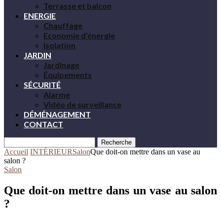
Terrasse et balcon
ENERGIE
Chauffage
Economie d’énergie
Isolation
JARDIN
Jardinage
Équipements
SÉCURITÉ
Alarme
Vidéo de surveillance
DÉMÉNAGEMENT
CONTACT
Recherche
Accueil
INTÉRIEUR
Salon
Que doit-on mettre dans un vase au
salon ?
Salon
Que doit-on mettre dans un vase au salon
?