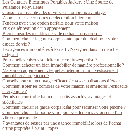
Les Centrales Électriques Portables Jackery : Une Source de
Puissance Polyvalente
Cloison coulissante : découvrez ses nombreux avantages
Zoom sur les accessoires de décoration intérieure
Fenêtres pvc : une option parfaite pour votre maison
Prix de rénovation d’un appartement
Bien choisir les meubles de salle de bain : nos conseils
Comment choisir le garde-corps contemporain idéal pour votre
espace de vie ?
Les agences immobilières à Paris 1 : Naviguer dans un marché
exigeant
Pour quelles raisons solliciter une contre-expertise ?
Comment acheter un bien immobilier de manière professionnelle ?
Maison ou appartement : lequel acheter pour un investissement
immobilier à long terme ?
Conseils pour un nettoyage efficace de vos canalisations d’évier
Comment isoler les combles de votre maison et améliorer l’efficacité
énergétique ?
Permis de construire bâtiment : coûts associés, avantages et
spécificités
Comment choisir le garde-corps idéal pour sécuriser votre piscine ?
Comment choisir la bonne vitre pour vos fenêtres : Conseils d’un
vitrier expérimenté
7 avantages de passer par une agence immobilière lors de l’achat
d’une propriété à Saint-Tropez