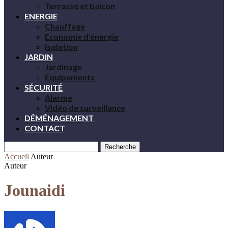
Terrasse et balcon
ENERGIE
Chauffage
Economie d’énergie
Isolation
JARDIN
Jardinage
Équipements
SÉCURITÉ
Alarme
Vidéo de surveillance
DÉMÉNAGEMENT
CONTACT
Recherche
Accueil
Auteur
Auteur
Jounaidi