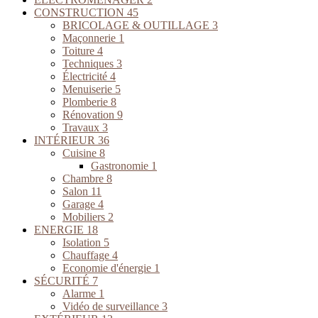
CONSTRUCTION
45
BRICOLAGE & OUTILLAGE
3
Maçonnerie
1
Toiture
4
Techniques
3
Électricité
4
Menuiserie
5
Plomberie
8
Rénovation
9
Travaux
3
INTÉRIEUR
36
Cuisine
8
Gastronomie
1
Chambre
8
Salon
11
Garage
4
Mobiliers
2
ENERGIE
18
Isolation
5
Chauffage
4
Economie d'énergie
1
SÉCURITÉ
7
Alarme
1
Vidéo de surveillance
3