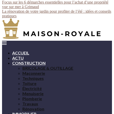
Focus sur les 6 démarches essentielles pour l’achat d’une propriété
vue sur mer à Grimaud
La rénovation de votre jardin pour profiter de l’été : idées et conseils
pratiques
ACCUEIL
ACTU
CONSTRUCTION
BRICOLAGE & OUTILLAGE
Maçonnerie
Techniques
Toiture
Électricité
Menuiserie
Plomberie
Travaux
Rénovation
IMMOBILIER