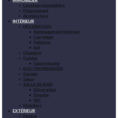
Location immobilière
Financement
Architecture
INTÉRIEUR
DÉCORATION
Aménagement intérieur
Carrelage
Peinture
Sol
Chambre
Cuisine
Gastronomie
ELECTROMENAGER
Garage
Salon
SALLE DE BAIN
Décoration
Douche
WC
Mobiliers
EXTÉRIEUR
Piscine