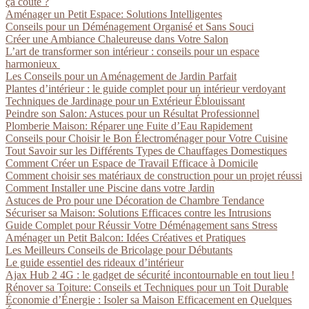
ça coûte ?
Aménager un Petit Espace: Solutions Intelligentes
Conseils pour un Déménagement Organisé et Sans Souci
Créer une Ambiance Chaleureuse dans Votre Salon
L’art de transformer son intérieur : conseils pour un espace
harmonieux
Les Conseils pour un Aménagement de Jardin Parfait
Plantes d’intérieur : le guide complet pour un intérieur verdoyant
Techniques de Jardinage pour un Extérieur Éblouissant
Peindre son Salon: Astuces pour un Résultat Professionnel
Plomberie Maison: Réparer une Fuite d’Eau Rapidement
Conseils pour Choisir le Bon Électroménager pour Votre Cuisine
Tout Savoir sur les Différents Types de Chauffages Domestiques
Comment Créer un Espace de Travail Efficace à Domicile
Comment choisir ses matériaux de construction pour un projet réussi
Comment Installer une Piscine dans votre Jardin
Astuces de Pro pour une Décoration de Chambre Tendance
Sécuriser sa Maison: Solutions Efficaces contre les Intrusions
Guide Complet pour Réussir Votre Déménagement sans Stress
Aménager un Petit Balcon: Idées Créatives et Pratiques
Les Meilleurs Conseils de Bricolage pour Débutants
Le guide essentiel des rideaux d’intérieur
Ajax Hub 2 4G : le gadget de sécurité incontournable en tout lieu !
Rénover sa Toiture: Conseils et Techniques pour un Toit Durable
Économie d’Énergie : Isoler sa Maison Efficacement en Quelques