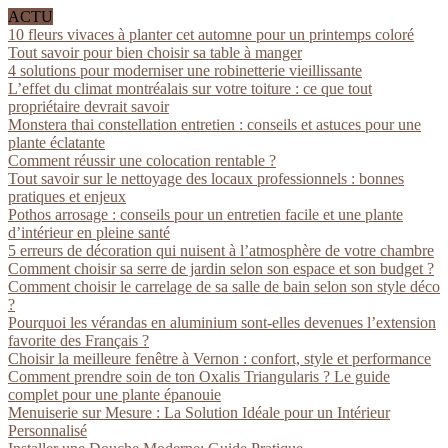
ACTU
10 fleurs vivaces à planter cet automne pour un printemps coloré
Tout savoir pour bien choisir sa table à manger
4 solutions pour moderniser une robinetterie vieillissante
L’effet du climat montréalais sur votre toiture : ce que tout
propriétaire devrait savoir
Monstera thai constellation entretien : conseils et astuces pour une
plante éclatante
Comment réussir une colocation rentable ?
Tout savoir sur le nettoyage des locaux professionnels : bonnes
pratiques et enjeux
Pothos arrosage : conseils pour un entretien facile et une plante
d’intérieur en pleine santé
5 erreurs de décoration qui nuisent à l’atmosphère de votre chambre
Comment choisir sa serre de jardin selon son espace et son budget ?
Comment choisir le carrelage de sa salle de bain selon son style déco
?
Pourquoi les vérandas en aluminium sont-elles devenues l’extension
favorite des Français ?
Choisir la meilleure fenêtre à Vernon : confort, style et performance
Comment prendre soin de ton Oxalis Triangularis ? Le guide
complet pour une plante épanouie
Menuiserie sur Mesure : La Solution Idéale pour un Intérieur
Personnalisé