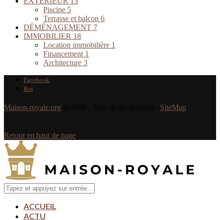
EXTÉRIEUR
13
Piscine
5
Terrasse et balcon
6
DÉMÉNAGEMENT
7
IMMOBILIER
18
Location immobilière
1
Financement
1
Architecture
3
Facebook
Rss
Maison-royale.org
@2020 - Tous droits réservés -
SiteMap
Retour en haut de page
ACCUEIL
ACTU