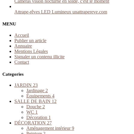
Caméras vision nocturne en solde, c'est le moment
Attrape-rêves LED Lumineux unattrapereve.com
MENU
Accueil
Publier un article
Annuaire
Mentions Légales
Signaler un contenu illicite
Contact
Categories
JARDIN
23
Jardinage
2
Équipements
4
SALLE DE BAIN
12
Douche
2
WC
1
Décoration
1
DÉCORATION
27
Aménagement intérieur
9
Peinture
2