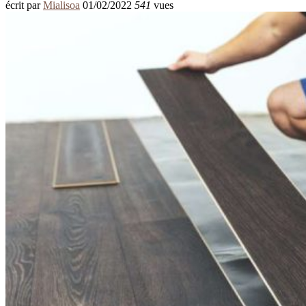
écrit par
Mialisoa
01/02/2022
541
vues