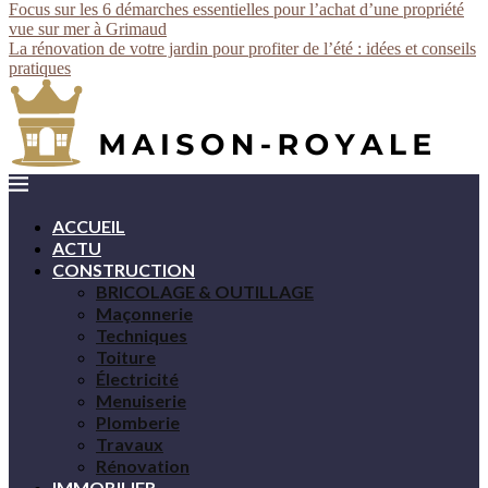
Focus sur les 6 démarches essentielles pour l’achat d’une propriété
vue sur mer à Grimaud
La rénovation de votre jardin pour profiter de l’été : idées et conseils
pratiques
ACCUEIL
ACTU
CONSTRUCTION
BRICOLAGE & OUTILLAGE
Maçonnerie
Techniques
Toiture
Électricité
Menuiserie
Plomberie
Travaux
Rénovation
IMMOBILIER