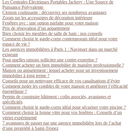
Les Centrales Électriques Portables Jackery : Une Source de
Puissance Polyvalente
Cloison coulissante : découvrez ses nombreux avantages
Zoom sur les accessoires de décoration intérieure
Fenêtres pvc : une option parfaite pour votre maison
Prix de rénovation d’un appartement
Bien choisir les meubles de salle de bain : nos conseils
Comment choisir le garde-corps contemporain idéal pour votre
espace de vie ?
Les agences immobilières à Paris 1 : Naviguer dans un marché
exigeant
Pour quelles raisons solliciter une contre-expertise ?
Comment acheter un bien immobilier de manière professionnelle ?
Maison ou appartement : lequel acheter pour un investissement
immobilier à long terme ?
Conseils pour un nettoyage efficace de vos canalisations d’évier
Comment isoler les combles de votre maison et améliorer l’efficacité
énergétique ?
Permis de construire bâtiment : coûts associés, avantages et
spécificités
Comment choisir le garde-corps idéal pour sécuriser votre piscine ?
Comment choisir la bonne vitre pour vos fenêtres : Conseils d’un
vitrier expérimenté
7 avantages de passer par une agence immobilière lors de l’achat
d’une propriété à Saint-Tropez