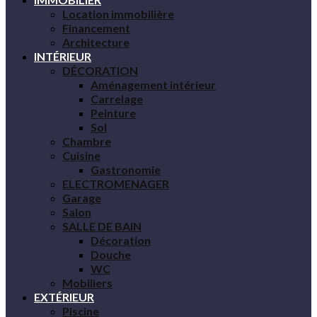
Location immobilière
Financement
Architecture
INTÉRIEUR
DÉCORATION
Aménagement intérieur
Carrelage
Peinture
Sol
Chambre
Cuisine
Gastronomie
ELECTROMENAGER
Garage
Salon
SALLE DE BAIN
Décoration
Douche
WC
Mobiliers
EXTÉRIEUR
Piscine