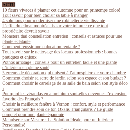
ACTU
10 fleurs vivaces à planter cet automne pour un printemps coloré
Tout savoir pour bien choisir sa table à manger
4 solutions pour moderniser une robinetterie vieillissante
L’effet du climat montréalais sur votre toiture : ce que tout
propriétaire devrait savoir
Monstera thai constellation entretien : conseils et astuces pour une
plante éclatante
Comment réussir une colocation rentable ?
Tout savoir sur le nettoyage des locaux professionnels : bonnes
pratiques et enjeux
Pothos arrosage : conseils pour un entretien facile et une plante
d’intérieur en pleine santé
5 erreurs de décoration qui nuisent à l’atmosphère de votre chambre
Comment choisir sa serre de jardin selon son espace et son budget ?
Comment choisir le carrelage de sa salle de bain selon son style déco
?
Pourquoi les vérandas en aluminium sont-elles devenues l’extension
favorite des Français ?
Choisir la meilleure fenêtre à Vernon : confort, style et performance
Comment prendre soin de ton Oxalis Triangularis ? Le guide
complet pour une plante épanouie
Menuiserie sur Mesure : La Solution Idéale pour un Intérieur
Personnalisé