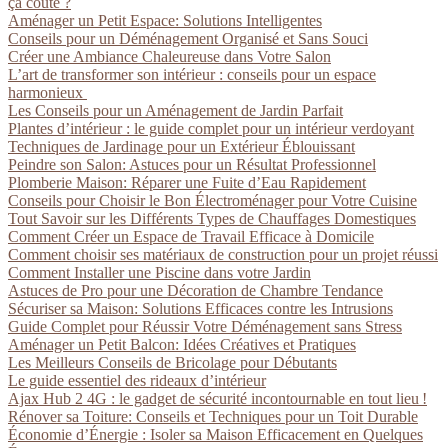
ça coûte ?
Aménager un Petit Espace: Solutions Intelligentes
Conseils pour un Déménagement Organisé et Sans Souci
Créer une Ambiance Chaleureuse dans Votre Salon
L’art de transformer son intérieur : conseils pour un espace
harmonieux
Les Conseils pour un Aménagement de Jardin Parfait
Plantes d’intérieur : le guide complet pour un intérieur verdoyant
Techniques de Jardinage pour un Extérieur Éblouissant
Peindre son Salon: Astuces pour un Résultat Professionnel
Plomberie Maison: Réparer une Fuite d’Eau Rapidement
Conseils pour Choisir le Bon Électroménager pour Votre Cuisine
Tout Savoir sur les Différents Types de Chauffages Domestiques
Comment Créer un Espace de Travail Efficace à Domicile
Comment choisir ses matériaux de construction pour un projet réussi
Comment Installer une Piscine dans votre Jardin
Astuces de Pro pour une Décoration de Chambre Tendance
Sécuriser sa Maison: Solutions Efficaces contre les Intrusions
Guide Complet pour Réussir Votre Déménagement sans Stress
Aménager un Petit Balcon: Idées Créatives et Pratiques
Les Meilleurs Conseils de Bricolage pour Débutants
Le guide essentiel des rideaux d’intérieur
Ajax Hub 2 4G : le gadget de sécurité incontournable en tout lieu !
Rénover sa Toiture: Conseils et Techniques pour un Toit Durable
Économie d’Énergie : Isoler sa Maison Efficacement en Quelques