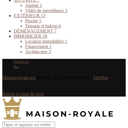
SÉCURITÉ
7
Alarme
1
Vidéo de surveillance
3
EXTÉRIEUR
13
Piscine
5
Terrasse et balcon
6
DÉMÉNAGEMENT
7
IMMOBILIER
18
Location immobilière
1
Financement
1
Architecture
3
Facebook
Rss
Maison-royale.org
@2020 - Tous droits réservés -
SiteMap
Retour en haut de page