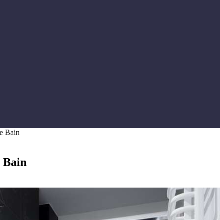
de Bain
e Bain