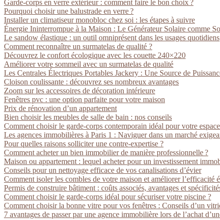
Garde-corps en verre extérieur : comment faire le bon choix ?
Pourquoi choisir une balustrade en verre ?
Installer un climatiseur monobloc chez soi : les étapes à suivre
Énergie Ininterrompue à la Maison : Le Générateur Solaire comme So
Le sandow élastique : un outil omniprésent dans les usages quotidiens
Comment reconnaître un surmatelas de qualité ?
Découvrez le confort écologique avec les couette 240×220
Améliorer votre sommeil avec un surmatelas de qualité
Les Centrales Électriques Portables Jackery : Une Source de Puissan
Cloison coulissante : découvrez ses nombreux avantages
Zoom sur les accessoires de décoration intérieure
Fenêtres pvc : une option parfaite pour votre maison
Prix de rénovation d’un appartement
Bien choisir les meubles de salle de bain : nos conseils
Comment choisir le garde-corps contemporain idéal pour votre espace
Les agences immobilières à Paris 1 : Naviguer dans un marché exigea
Pour quelles raisons solliciter une contre-expertise ?
Comment acheter un bien immobilier de manière professionnelle ?
Maison ou appartement : lequel acheter pour un investissement immobi
Conseils pour un nettoyage efficace de vos canalisations d’évier
Comment isoler les combles de votre maison et améliorer l’efficacité 
Permis de construire bâtiment : coûts associés, avantages et spécificité
Comment choisir le garde-corps idéal pour sécuriser votre piscine ?
Comment choisir la bonne vitre pour vos fenêtres : Conseils d’un vitr
7 avantages de passer par une agence immobilière lors de l’achat d’un