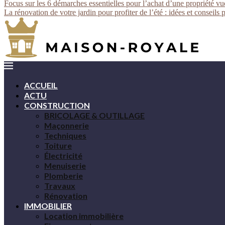
Focus sur les 6 démarches essentielles pour l’achat d’une propriété v
La rénovation de votre jardin pour profiter de l’été : idées et conseils 
ACCUEIL
ACTU
CONSTRUCTION
BRICOLAGE & OUTILLAGE
Maçonnerie
Techniques
Toiture
Électricité
Menuiserie
Plomberie
Travaux
Rénovation
IMMOBILIER
Location immobilière