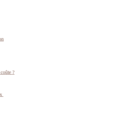
on
 coûte ?
ux