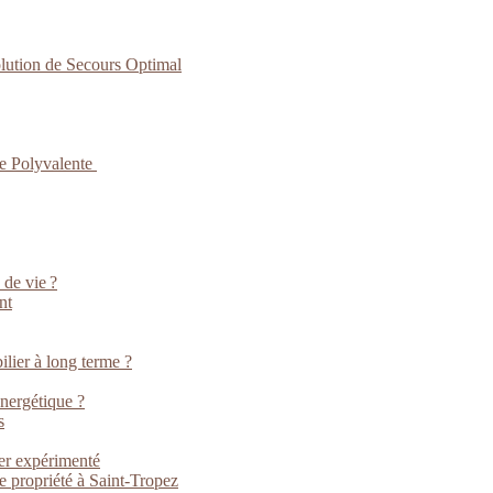
lution de Secours Optimal
ce Polyvalente
 de vie ?
nt
lier à long terme ?
énergétique ?
s
ier expérimenté
e propriété à Saint-Tropez