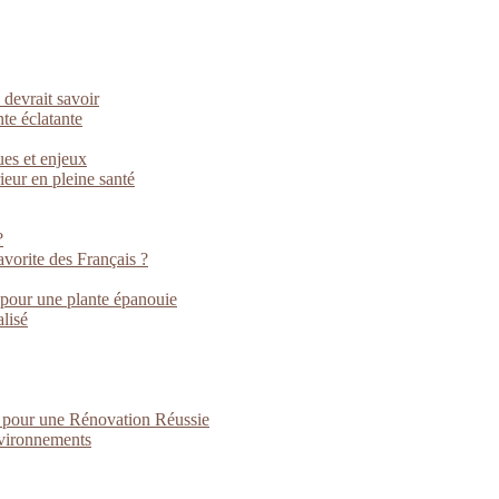
 devrait savoir
nte éclatante
ues et enjeux
rieur en pleine santé
?
vorite des Français ?
 pour une plante épanouie
lisé
s pour une Rénovation Réussie
nvironnements