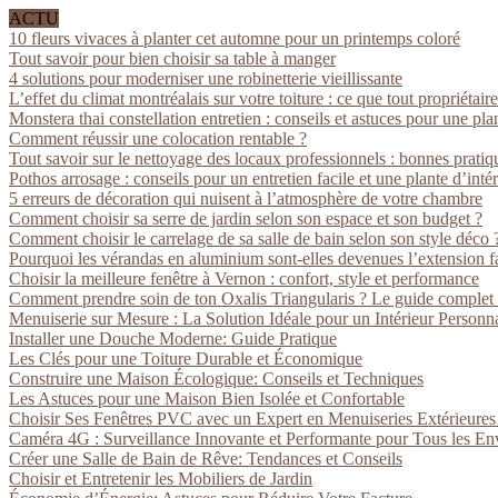
ACTU
10 fleurs vivaces à planter cet automne pour un printemps coloré
Tout savoir pour bien choisir sa table à manger
4 solutions pour moderniser une robinetterie vieillissante
L’effet du climat montréalais sur votre toiture : ce que tout propriétaire
Monstera thai constellation entretien : conseils et astuces pour une pla
Comment réussir une colocation rentable ?
Tout savoir sur le nettoyage des locaux professionnels : bonnes pratiq
Pothos arrosage : conseils pour un entretien facile et une plante d’inté
5 erreurs de décoration qui nuisent à l’atmosphère de votre chambre
Comment choisir sa serre de jardin selon son espace et son budget ?
Comment choisir le carrelage de sa salle de bain selon son style déco 
Pourquoi les vérandas en aluminium sont-elles devenues l’extension fa
Choisir la meilleure fenêtre à Vernon : confort, style et performance
Comment prendre soin de ton Oxalis Triangularis ? Le guide complet
Menuiserie sur Mesure : La Solution Idéale pour un Intérieur Personna
Installer une Douche Moderne: Guide Pratique
Les Clés pour une Toiture Durable et Économique
Construire une Maison Écologique: Conseils et Techniques
Les Astuces pour une Maison Bien Isolée et Confortable
Choisir Ses Fenêtres PVC avec un Expert en Menuiseries Extérieure
Caméra 4G : Surveillance Innovante et Performante pour Tous les E
Créer une Salle de Bain de Rêve: Tendances et Conseils
Choisir et Entretenir les Mobiliers de Jardin