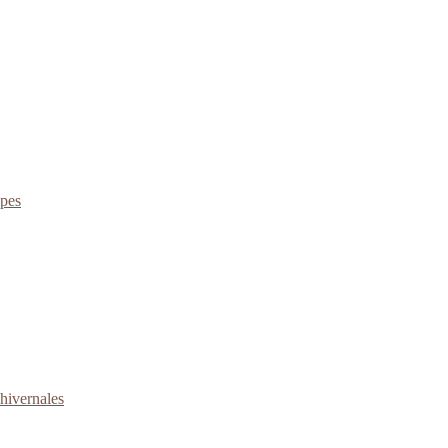
apes
 hivernales