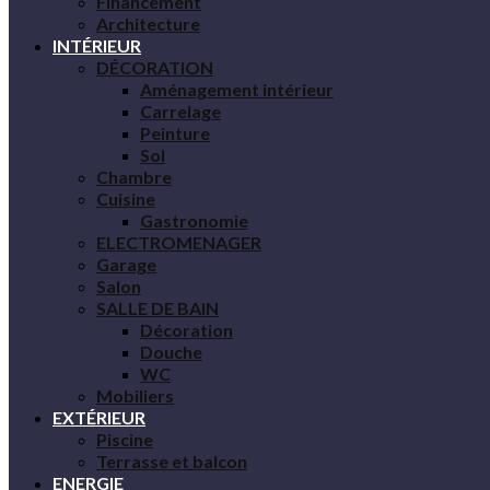
Financement
Architecture
INTÉRIEUR
DÉCORATION
Aménagement intérieur
Carrelage
Peinture
Sol
Chambre
Cuisine
Gastronomie
ELECTROMENAGER
Garage
Salon
SALLE DE BAIN
Décoration
Douche
WC
Mobiliers
EXTÉRIEUR
Piscine
Terrasse et balcon
ENERGIE