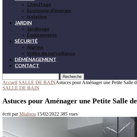
Chauffage
Economie d’énergie
Isolation
JARDIN
Jardinage
Équipements
SÉCURITÉ
Alarme
Vidéo de surveillance
DÉMÉNAGEMENT
CONTACT
Recherche
Accueil
SALLE DE BAIN
Astuces pour Aménager une Petite Salle 
SALLE DE BAIN
Astuces pour Aménager une Petite Salle d
écrit par
Mialisoa
15/02/2022
385
vues