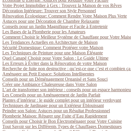
Économie d’Énergie: Astuces pour Réduire Votre Facture
Votre Projet Immobilier à Gex : Trouvez la Maison de vos Rêves
Décoration Intérieure: Trouver son Style Personnel
Rénovation Écologique: Comment Rendre Votre Maison Plus Verte
Astuces pour une Décoration de Chambre Relaxante
Conseils pour un Jardin Magnifique et Facile à Entretenir
Les Bases de la Plomberie pour les Amateurs
Comment Choisir le Meilleur Système de Chauffage pour Votre Mais
Les Tendances Actuelles en Architecture de Maison
Sécurité Domestique: Comment Protéger votre Maison
Les Techniques de Peinture pour une Maison Élégante
Quel Canapé Choisir pour Votre Salon : Le Guide Ultime
Les Erreurs à Éviter dans la Rénovation de votre Maison
Recherche de fuite non destructive : qu’est-ce que c’est et combien ça
Aménager un Petit Espace: Solutions Intelligentes
Conseils pour un Déménagement Organisé et Sans Souci
Créer une Ambiance Chaleureuse dans Votre Salon
L’art de transformer son intérieur : conseils pour un espace harmonie
Les Conseils pour un Aménagement de Jardin Parfait
Plantes d’intérieur : le guide complet pour un intérieur verdoyant
Techniques de Jardinage pour un Extérieur Éblouissant
Peindre son Salon: Astuces pour un Résultat Professionnel
Plomberie Maison: Réparer une Fuite d’Eau Rapidement
Conseils pour Choisir le Bon Électroménager pour Votre Cuisine
Tout Savoir sur les Différents Types de Chauffages Domestiques